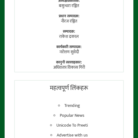
अध्यक्ष/प्रकाशक:
बसुन्धरा रञ्जित
प्रधान सम्पादक:
नीरज रञ्जित
सम्पादक:
राकेश ढकाल
कार्यकारी सम्पादक:
नराेत्तम सुवेदी
कानुनी सल्लाहकार:
अधिवक्ता विकास गिरी
फाेटाे पत्रकार:
तेजेन्द्र श्रेष्ठ
महत्वपूर्ण लिंकहरू
Trending
Popular News
Unicode To Preeti
Advertise with us