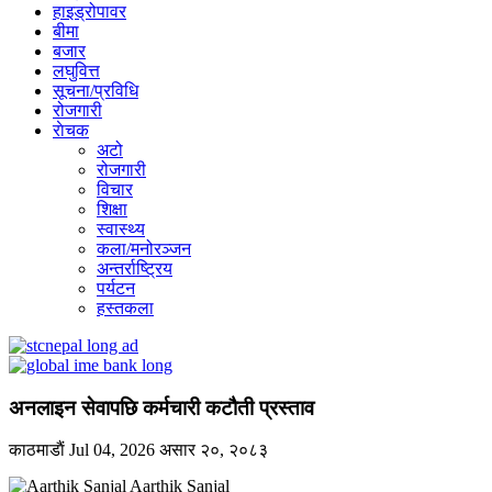
हाइड्रोपावर
बीमा
बजार
लघुवित्त
सूचना/प्रविधि
रोजगारी
राेचक
अटो
रोजगारी
विचार
शिक्षा
स्वास्थ्य
कला/मनोरञ्जन
अन्तर्राष्ट्रिय
पर्यटन
हस्तकला
अनलाइन सेवापछि कर्मचारी कटौती प्रस्ताव
काठमाडाैं
Jul 04, 2026
असार २०, २०८३
Aarthik Sanjal