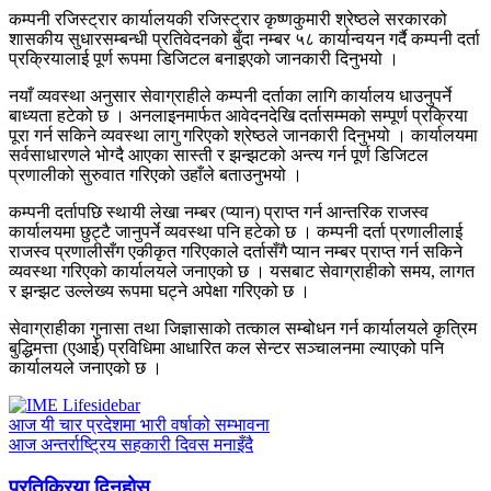
कम्पनी रजिस्ट्रार कार्यालयकी रजिस्ट्रार कृष्णकुमारी श्रेष्ठले सरकारको
शासकीय सुधारसम्बन्धी प्रतिवेदनको बुँदा नम्बर ५८ कार्यान्वयन गर्दै कम्पनी दर्ता
प्रक्रियालाई पूर्ण रूपमा डिजिटल बनाइएको जानकारी दिनुभयो ।
नयाँ व्यवस्था अनुसार सेवाग्राहीले कम्पनी दर्ताका लागि कार्यालय धाउनुपर्ने
बाध्यता हटेको छ । अनलाइनमार्फत आवेदनदेखि दर्तासम्मको सम्पूर्ण प्रक्रिया
पूरा गर्न सकिने व्यवस्था लागु गरिएको श्रेष्ठले जानकारी दिनुभयो । कार्यालयमा
सर्वसाधारणले भोग्दै आएका सास्ती र झन्झटको अन्त्य गर्न पूर्ण डिजिटल
प्रणालीको सुरुवात गरिएको उहाँले बताउनुभयो ।
कम्पनी दर्तापछि स्थायी लेखा नम्बर (प्यान) प्राप्त गर्न आन्तरिक राजस्व
कार्यालयमा छुट्टै जानुपर्ने व्यवस्था पनि हटेको छ । कम्पनी दर्ता प्रणालीलाई
राजस्व प्रणालीसँग एकीकृत गरिएकाले दर्तासँगै प्यान नम्बर प्राप्त गर्न सकिने
व्यवस्था गरिएको कार्यालयले जनाएको छ । यसबाट सेवाग्राहीको समय, लागत
र झन्झट उल्लेख्य रूपमा घट्ने अपेक्षा गरिएको छ ।
सेवाग्राहीका गुनासा तथा जिज्ञासाको तत्काल सम्बोधन गर्न कार्यालयले कृत्रिम
बुद्धिमत्ता (एआई) प्रविधिमा आधारित कल सेन्टर सञ्चालनमा ल्याएको पनि
कार्यालयले जनाएको छ ।
आज यी चार प्रदेशमा भारी वर्षाको सम्भावना
आज अन्तर्राष्ट्रिय सहकारी दिवस मनाइँदै
प्रतिक्रिया दिनुहोस्