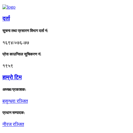
दर्ता
सुचना तथा प्रसारण विभाग दर्ता नं:
१६९४/०७६-७७
प्रेस काउन्सिल सूचिकरण नं:
१९५९
हाम्राे टिम
अध्यक्ष/प्रकाशक:
बसुन्धरा रञ्जित
प्रधान सम्पादक:
नीरज रञ्जित