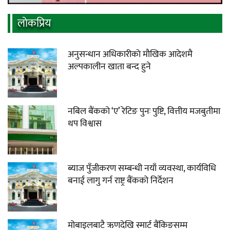
लाेकप्रिय
अनुसन्धान अधिकारीकाे माैखिक आदेशमै
अल्पकालीन खाता बन्द हुने
नबिल बैंकको ‘ए’ रेटिङ पुनः पुष्टि, वित्तीय मजबुतीमा
थप विश्वास
ब्याज पुँजीकरण सम्बन्धी नयाँ व्यवस्था, कार्यविधि
बनाई लागु गर्न राष्ट्र बैंकको निर्देशन
मोबाइलबाटै ऋणदेखि स्मार्ट बैंकिङसम्म