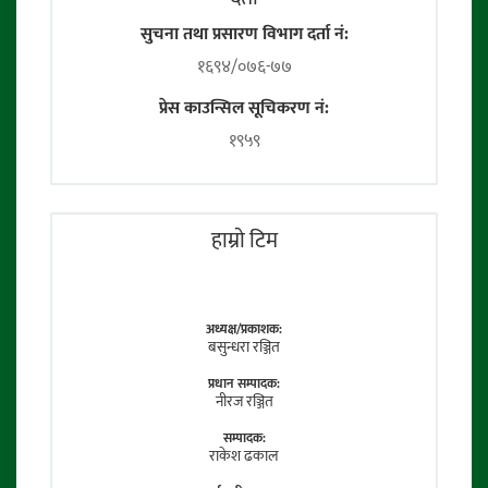
सुचना तथा प्रसारण विभाग दर्ता नं:
१६९४/०७६-७७
प्रेस काउन्सिल सूचिकरण नं:
१९५९
हाम्राे टिम
अध्यक्ष/प्रकाशक:
बसुन्धरा रञ्जित
प्रधान सम्पादक:
नीरज रञ्जित
सम्पादक:
राकेश ढकाल