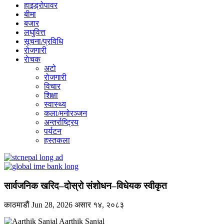
हाइड्रोपावर
बीमा
बजार
लघुवित्त
सूचना/प्रविधि
रोजगारी
राेचक
अटो
रोजगारी
विचार
शिक्षा
स्वास्थ्य
कला/मनोरञ्जन
अन्तर्राष्ट्रिय
पर्यटन
हस्तकला
सार्वजनिक खरिद–दोस्रो संशोधन–विधेयक स्वीकृत
काठमाडाैं
Jun 28, 2026
असार १४, २०८३
Aarthik Sanjal