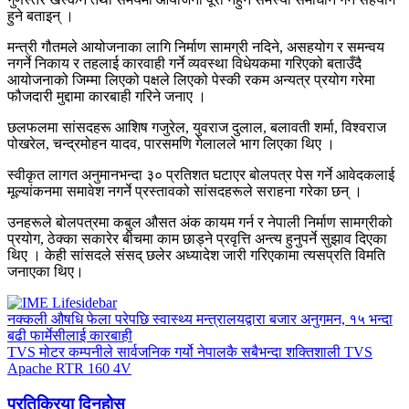
हुने बताइन् ।
मन्त्री गौतमले आयोजनाका लागि निर्माण सामग्री नदिने, असहयोग र समन्वय
नगर्ने निकाय र तहलाई कारवाही गर्ने व्यवस्था विधेयकमा गरिएको बताउँदै
आयोजनाको जिम्मा लिएको पक्षले लिएको पेस्की रकम अन्यत्र प्रयोग गरेमा
फौजदारी मुद्दामा कारबाही गरिने जनाए ।
छलफलमा सांसदहरू आशिष गजुरेल, युवराज दुलाल, बलावती शर्मा, विश्वराज
पोखरेल, चन्द्रमोहन यादव, पारसमणि गेलालले भाग लिएका थिए ।
स्वीकृत लागत अनुमानभन्दा ३० प्रतिशत घटाएर बोलपत्र पेस गर्ने आवेदकलाई
मूल्यांकनमा समावेश नगर्ने प्रस्तावको सांसदहरूले सराहना गरेका छन् ।
उनहरूले बोलपत्रमा कबुल औसत अंक कायम गर्न र नेपाली निर्माण सामग्रीको
प्रयोग, ठेक्का सकारेर बीचमा काम छाड्ने प्रवृत्ति अन्त्य हुनुपर्ने सुझाव दिएका
थिए । केही सांसदले संसद् छलेर अध्यादेश जारी गरिएकामा त्यसप्रति विमति
जनाएका थिए।
नक्कली औषधि फेला परेपछि स्वास्थ्य मन्त्रालयद्वारा बजार अनुगमन, १५ भन्दा
बढी फार्मेसीलाई कारबाही
TVS मोटर कम्पनीले सार्वजनिक गर्यो नेपालकै सबैभन्दा शक्तिशाली TVS
Apache RTR 160 4V
प्रतिक्रिया दिनुहोस्