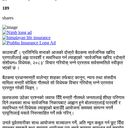
189
shares
काठमाडौँ । प्रतिनिधि सभाको आजको दोस्रो बैठकमा सार्वजनिक खरिद
प्रणालीलाई अझ पारदर्शी र व्यवस्थित गर्न ल्याइएको ‘सार्वजनिक खरिद ९दोस्रो
संशोधन० विधेयक, २०८३’ विचार गरियोस् भन्ने प्रस्ताव सर्वसम्मतिले स्वीकृत
भएको छ ।
बैठकमा प्रधानमन्त्री वालेन्द्र शाहका तर्फबाट कानुन, न्याय तथा संसदीय
मामिला मन्त्री सोबिता गौतमले सो विधेयक विचार गरियोस् भन्ने प्रस्ताव
प्रस्तुत गरेकी थिइन् ।
छलफलमा उठेका प्रश्नको जवाफ दिँदै मन्त्री गौतमले जनतालाई शीघ्र परिणाम
दिने लक्ष्यका साथ सार्वजनिक निकायबाट आह्वान हुने बोलपत्रलाई पारदर्शी र
व्यवस्थित गर्न विधेयक ल्याइएको बताउँदै आयोजना समयमा सम्पन्न नगर्ने
प्रवृत्तिलाई यसले निरुत्साहित गर्ने तर्क गरिन्।
उनले पूर्वतयारीका साथ आयोजना सञ्चालन गर्ने, अति न्यून कबुल गर्न छुट दिँदा
गुणस्तर खस्कने तथा समयमा आयोजना पूरा नहुने समस्या समाधान गर्न सहयोग