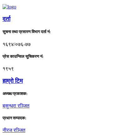
दर्ता
सुचना तथा प्रसारण विभाग दर्ता नं:
१६९४/०७६-७७
प्रेस काउन्सिल सूचिकरण नं:
१९५९
हाम्राे टिम
अध्यक्ष/प्रकाशक:
बसुन्धरा रञ्जित
प्रधान सम्पादक:
नीरज रञ्जित