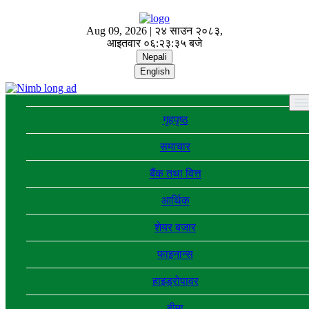
Aug 09, 2026 |
२४ साउन २०८३,
आइतवार
०६:२३:३६ बजे
Nepali
English
गृहपृष्ठ
समाचार
बैंक तथा वित्त
आर्थिक
शेयर बजार
फाइनान्स
हाइड्रोपावर
बीमा