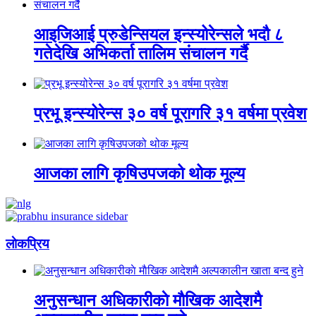
आइजिआई प्रुडेन्सियल इन्स्योरेन्सले भदौ ८
गतेदेखि अभिकर्ता तालिम संचालन गर्दै
प्रभू इन्स्योरेन्स ३० वर्ष पूरागरि ३१ वर्षमा प्रवेश
आजका लागि कृषिउपजको थोक मूल्य
लाेकप्रिय
अनुसन्धान अधिकारीकाे माैखिक आदेशमै