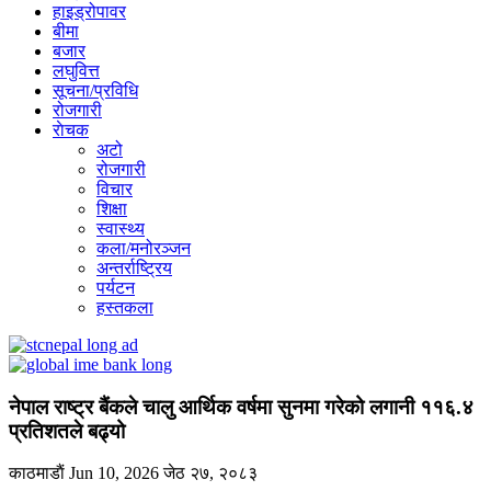
हाइड्रोपावर
बीमा
बजार
लघुवित्त
सूचना/प्रविधि
रोजगारी
राेचक
अटो
रोजगारी
विचार
शिक्षा
स्वास्थ्य
कला/मनोरञ्जन
अन्तर्राष्ट्रिय
पर्यटन
हस्तकला
नेपाल राष्ट्र बैंकले चालु आर्थिक वर्षमा सुनमा गरेको लगानी ११६.४
प्रतिशतले बढ्यो
काठमाडाैं
Jun 10, 2026
जेठ २७, २०८३