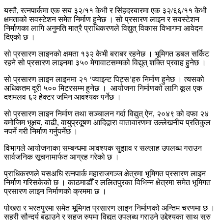
यस्तै, रत्नपार्कमा एक सय ३२/११ केभी र सिंहदरबारमा एक ३२/६६/११ केभी
क्षमताको सवस्टेशन समेत निर्माण हुनेछ । सो प्रसारण लाइन र सवस्टेशन
निर्माणका लागि अनुमति मात्रै प्राधिकरणले विद्युत् विकास विभागमा आवेदन
दिएको छ ।
सो प्रसारण लाइनको क्षमता १३२ केभी बराबर रहनेछ । भूमिगत डबल सर्किट
रहने सो प्रसारण लाइनमा ३५० मेगावाटसम्मको विद्युत् शक्ति प्रवाह हुनेछ ।
सो प्रसारण लाइन लाइनमा २१ ‘ज्वाइन्ट पिट्स’हरु निर्माण हुनेछ । त्यसको
अधिकतम दूरी ५०० मिटरसम्म हुनेछ । आयोजना निर्माणको लागि कूल एक
दशमलव ६२ हेक्टर जमिन आवश्यक पर्नेछ ।
सो प्रसारण लाइन निर्माण तथा सञ्चालन गर्दा विद्युत् ऐन, २०४९ को दफा २४
बमोजिम भूक्षय, बाढी, वायुप्रदूषण आदिद्वारा वातावारणमा उल्लेखनीय प्रतिकुल
नपर्ने गरी निर्माण गर्नुपर्नेछ ।
विभागले आयोजनाका सम्बन्धमा आवश्यक सुझाव र सल्लाह उपलब्ध गराउन
सार्वजनिक सूचनामार्फत आग्रह गरेको छ ।
प्राधिकरणले यसअघि रत्नपार्क महाराजगञ्ज क्षेत्रमा भूमिगत प्रसारण लाइन
निर्माण गरिसकेको छ । काठमाडौँ र ललितपुरका विभिन्न क्षेत्रमा समेत भूमिगत
प्रसारण लाइन निर्माणको क्रममा छ ।
पोखरा र भरतपुरमा समेत भूमिगत प्रसारण लाइन निर्माणको अन्तिम चरणमा छ ।
सहरी सौन्दर्य बढाउने र सहज रुपमा विद्युत् उपलब्ध गराउने उद्देश्यका साथ सुरु