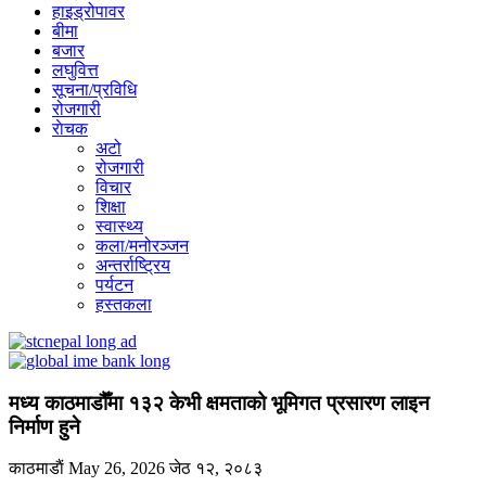
हाइड्रोपावर
बीमा
बजार
लघुवित्त
सूचना/प्रविधि
रोजगारी
राेचक
अटो
रोजगारी
विचार
शिक्षा
स्वास्थ्य
कला/मनोरञ्जन
अन्तर्राष्ट्रिय
पर्यटन
हस्तकला
मध्य काठमाडौँमा १३२ केभी क्षमताको भूमिगत प्रसारण लाइन
निर्माण हुने
काठमाडाैं
May 26, 2026
जेठ १२, २०८३