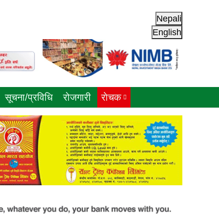
Nepali
English
सूचना/प्रविधि
रोजगारी
राेचक