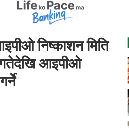
आइपीओ निष्काशन मिति
 गतेदेखि आइपीओ
र्ने