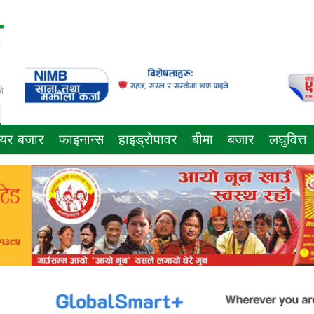
े
ेयर बजार
फाइनान्स
हाइड्रोपावर
बीमा
बजार
लघुवित्त