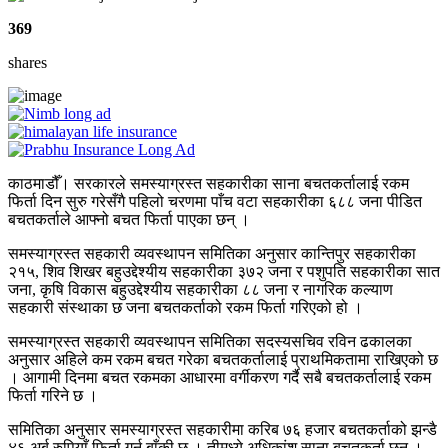
369
shares
काठमाडौँ। सरकारले समस्याग्रस्त सहकारीका साना बचतकर्तालाई रकम
फिर्ता दिन सुरु गरेसँगै पहिलो चरणमा पाँच वटा सहकारीका ६८८ जना पीडित
बचतकर्ताले आफ्नो बचत फिर्ता पाएका छन् ।
समस्याग्रस्त सहकारी व्यवस्थापन समितिका अनुसार कान्तिपुर सहकारीका
२१५, शिव शिखर बहुउद्देश्यीय सहकारीका ३७२ जना र पशुपति सहकारीका सात
जना, कृषि विकास बहुउद्देश्यीय सहकारीका ८८ जना र नागरिक कल्याण
सहकारी संस्थाका छ जना बचतकर्ताको रकम फिर्ता गरिएको हो ।
समस्याग्रस्त सहकारी व्यवस्थापन समितिका सदस्यसचिव रविन ढकालका
अनुसार अहिले कम रकम बचत गरेका बचतकर्तालाई प्राथमिकतामा राखिएको छ
। आगामी दिनमा बचत रकमका आधारमा वर्गीकरण गर्दै सबै बचतकर्तालाई रकम
फिर्ता गरिने छ ।
समितिका अनुसार समस्याग्रस्त सहकारीमा करिब ७६ हजार बचतकर्ताको झन्डै
४६ अर्ब रुपियाँ फिर्ता गर्न बाँकी छ । तीमध्ये अधिकांश साना बचतकर्ता छन् ।