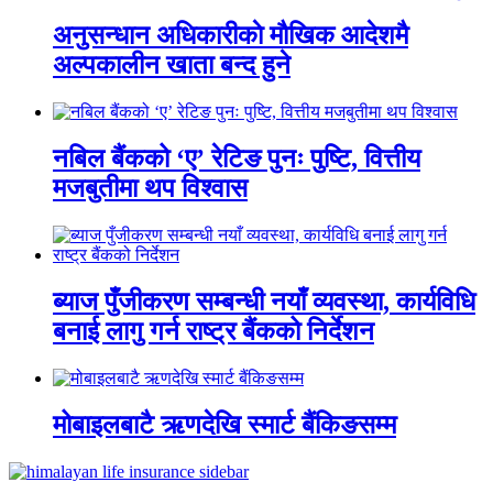
अनुसन्धान अधिकारीकाे माैखिक आदेशमै
अल्पकालीन खाता बन्द हुने
नबिल बैंकको ‘ए’ रेटिङ पुनः पुष्टि, वित्तीय
मजबुतीमा थप विश्वास
ब्याज पुँजीकरण सम्बन्धी नयाँ व्यवस्था, कार्यविधि
बनाई लागु गर्न राष्ट्र बैंकको निर्देशन
मोबाइलबाटै ऋणदेखि स्मार्ट बैंकिङसम्म