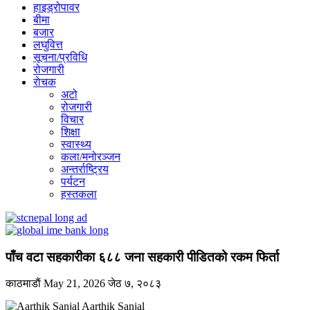
हाइड्रोपावर
बीमा
बजार
लघुवित्त
सूचना/प्रविधि
रोजगारी
राेचक
अटो
रोजगारी
विचार
शिक्षा
स्वास्थ्य
कला/मनोरञ्जन
अन्तर्राष्ट्रिय
पर्यटन
हस्तकला
पाँच वटा सहकारीका ६८८ जना सहकारी पीडितको रकम फिर्ता
काठमाडाैं
May 21, 2026
जेठ ७, २०८३
Aarthik Sanjal