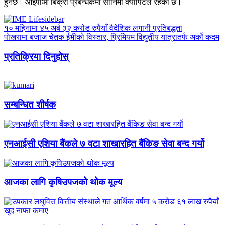
हुनेछ। आइपीओ बिक्री प्रबन्धकमा सानिमा क्यापिटल रहेको छ।
१० महिनामा ४५ अर्ब ३२ करोड रुपैयाँ वैदेशिक लगानी प्रतिबद्धता
पोखरामा बजाज चेतक ईभीको विस्तार, प्रिमियम विद्युतीय यात्रातर्फ अर्को कदम
प्रतिक्रिया दिनुहोस्
सम्बन्धित शीर्षक
एनआईसी एशिया बैंकले ७ वटा शाखारहित बैंकिङ सेवा बन्द गर्यो
आजका लागि कृषिउपजको थोक मूल्य