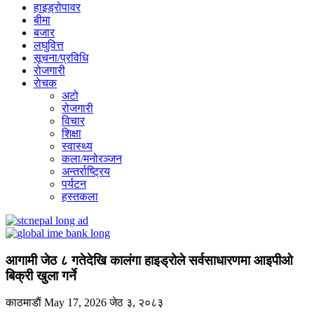
हाइड्रोपावर
बीमा
बजार
लघुवित्त
सूचना/प्रविधि
रोजगारी
राेचक
अटो
रोजगारी
विचार
शिक्षा
स्वास्थ्य
कला/मनोरञ्जन
अन्तर्राष्ट्रिय
पर्यटन
हस्तकला
आगामी जेठ ८ गतेदेखि कालंगा हाइड्रोले सर्वसाधारणमा आइपीओ
बिक्री खुला गर्ने
काठमाडाैं
May 17, 2026
जेठ ३, २०८३