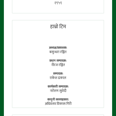
१९५९
हाम्राे टिम
अध्यक्ष/प्रकाशक:
बसुन्धरा रञ्जित
प्रधान सम्पादक:
नीरज रञ्जित
सम्पादक:
राकेश ढकाल
कार्यकारी सम्पादक:
नराेत्तम सुवेदी
कानुनी सल्लाहकार:
अधिवक्ता विकास गिरी
फाेटाे पत्रकार: