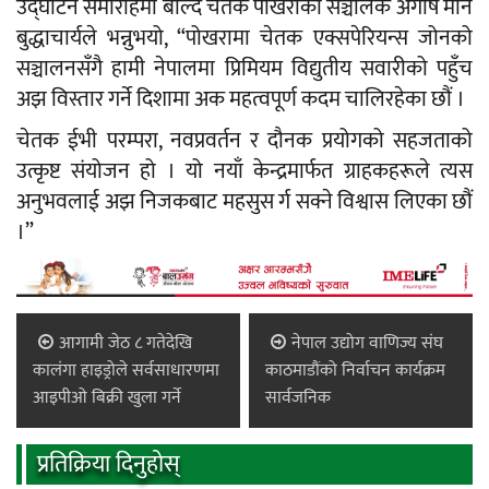
उद्घाटन समारोहमा बोल्दै चेतक पोखराका सञ्चालक अगोष मान
बुद्धाचार्यले भन्नुभयो, “पोखरामा चेतक एक्सपेरियन्स जोनको
सञ्चालनसँगै हामी नेपालमा प्रिमियम विद्युतीय सवारीको पहुँच
अझ विस्तार गर्ने दिशामा अक महत्वपूर्ण कदम चालिरहेका छौं ।
चेतक ईभी परम्परा, नवप्रवर्तन र दौनक प्रयोगको सहजताको
उत्कृष्ट संयोजन हो । यो नयाँ केन्द्रमार्फत ग्राहकहरूले त्यस
अनुभवलाई अझ निजकबाट महसुस र्ग सक्ने विश्वास लिएका छौं
।”
आगामी जेठ ८ गतेदेखि
नेपाल उद्योग वाणिज्य संघ
कालंगा हाइड्रोले सर्वसाधारणमा
काठमाडौंको निर्वाचन कार्यक्रम
आइपीओ बिक्री खुला गर्ने
सार्वजनिक
प्रतिक्रिया दिनुहोस्