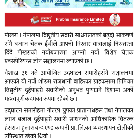
पोखरा । नेपालमा विद्युतीय सवारी साधनप्रातको बढ्दो आकषर्ण
सँगै बजाज चेतक ईभीले आफ्नो विस्तार यात्रालाई निरन्तरता
दिँदै पोखराको नयाँबजारमा आफ्नो नयाँ विशेष चेतक
एक्सपेरियन्स जोन सञ्चालनमा ल्याएको छ ।
वैशाख ३१ गते आयोजित उद्घाटन समारोहसँगै सञ्चालनमा
आएको यो नयाँ शोरुम राजधानी बाहिरका ग्राहकसम्म प्रिमियम
विद्युतीय दुईपाङ्ग्रे सवारीको अनुभव पुर्‍याउने दिशामा अर्को
महत्वपूर्ण कदमका रूपमा रहेको छ ।
उद्घाटन समारोहमा गोल्छा ग्रुपका प्रातानाधहरू तथा नेपालका
लााग बजाज दुईपाङ्ग्रे सवारी साधनको आधिकारिक वितरक
हंसराज हुलासचन्द एण्ड कम्पनी प्रा. लि.का व्यवस्थापन टोलीको
उपिस्थात रहेको थियो ।