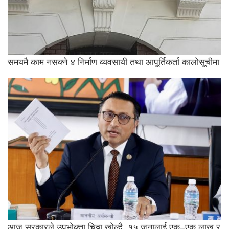
समयमै काम नसक्ने ४ निर्माण व्यवसायी तथा आपूर्तिकर्ता कालोसूचीमा
आज सरकारले उपभोक्ता चिठ्ठा खोल्दै, १५ जनालाई एक–एक लाख र