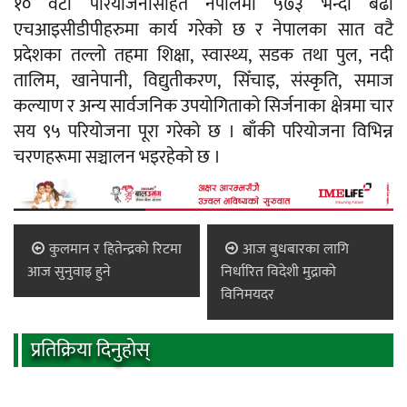
१० वटा परियोजनासहित नेपालमा ५७३ भन्दा बढी
एचआइसीडीपीहरुमा कार्य गरेको छ र नेपालका सात वटै
प्रदेशका तल्लो तहमा शिक्षा, स्वास्थ्य, सडक तथा पुल, नदी
तालिम, खानेपानी, विद्युतीकरण, सिँचाइ, संस्कृति, समाज
कल्याण र अन्य सार्वजनिक उपयोगिताको सिर्जनाका क्षेत्रमा चार
सय ९५ परियोजना पूरा गरेको छ । बाँकी परियोजना विभिन्न
चरणहरूमा सञ्चालन भइरहेको छ ।
कुलमान र हितेन्द्रको रिटमा
आज बुधबारका लागि
आज सुनुवाइ हुने
निर्धारित विदेशी मुद्राको
विनिमयदर
प्रतिक्रिया दिनुहोस्