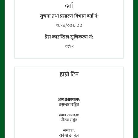
दर्ता
सुचना तथा प्रसारण विभाग दर्ता नं:
१६९४/०७६-७७
प्रेस काउन्सिल सूचिकरण नं:
१९५९
हाम्राे टिम
अध्यक्ष/प्रकाशक:
बसुन्धरा रञ्जित
प्रधान सम्पादक:
नीरज रञ्जित
सम्पादक:
राकेश ढकाल