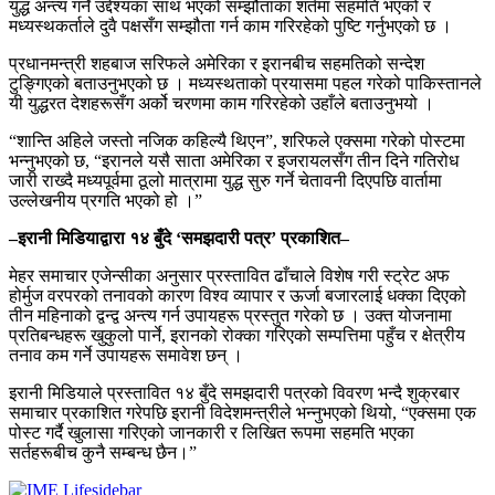
युद्ध अन्त्य गर्ने उद्देश्यका साथ भएको सम्झौताका शर्तमा सहमति भएको र
मध्यस्थकर्ताले दुवै पक्षसँग सम्झौता गर्न काम गरिरहेको पुष्टि गर्नुभएको छ ।
प्रधानमन्त्री शहबाज सरिफले अमेरिका र इरानबीच सहमतिको सन्देश
टुङ्गिएको बताउनुभएको छ । मध्यस्थताको प्रयासमा पहल गरेको पाकिस्तानले
यी युद्धरत देशहरूसँग अर्को चरणमा काम गरिरहेको उहाँले बताउनुभयो ।
“शान्ति अहिले जस्तो नजिक कहिल्यै थिएन”, शरिफले एक्समा गरेको पोस्टमा
भन्नुभएको छ, “इरानले यसै साता अमेरिका र इजरायलसँग तीन दिने गतिरोध
जारी राख्दै मध्यपूर्वमा ठूलो मात्रामा युद्ध सुरु गर्ने चेतावनी दिएपछि वार्तामा
उल्लेखनीय प्रगति भएको हो ।”
–इरानी मिडियाद्वारा १४ बुँदे ‘समझदारी पत्र’ प्रकाशित–
मेहर समाचार एजेन्सीका अनुसार प्रस्तावित ढाँचाले विशेष गरी स्ट्रेट अफ
होर्मुज वरपरको तनावको कारण विश्व व्यापार र ऊर्जा बजारलाई धक्का दिएको
तीन महिनाको द्वन्द्व अन्त्य गर्न उपायहरू प्रस्तुत गरेको छ । उक्त योजनामा
प्रतिबन्धहरू खुकुलो पार्ने, इरानको रोक्का गरिएको सम्पत्तिमा पहुँच र क्षेत्रीय
तनाव कम गर्ने उपायहरू समावेश छन् ।
इरानी मिडियाले प्रस्तावित १४ बुँदे समझदारी पत्रको विवरण भन्दै शुक्रबार
समाचार प्रकाशित गरेपछि इरानी विदेशमन्त्रीले भन्नुभएको थियो, “एक्समा एक
पोस्ट गर्दै खुलासा गरिएको जानकारी र लिखित रूपमा सहमति भएका
सर्तहरूबीच कुनै सम्बन्ध छैन।”