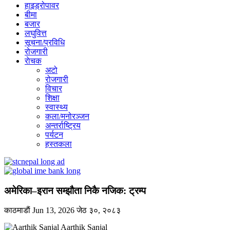
हाइड्रोपावर
बीमा
बजार
लघुवित्त
सूचना/प्रविधि
रोजगारी
राेचक
अटो
रोजगारी
विचार
शिक्षा
स्वास्थ्य
कला/मनोरञ्जन
अन्तर्राष्ट्रिय
पर्यटन
हस्तकला
अमेरिका–इरान सम्झौता निकै नजिक: ट्रम्प
काठमाडाैं
Jun 13, 2026
जेठ ३०, २०८३
Aarthik Sanjal