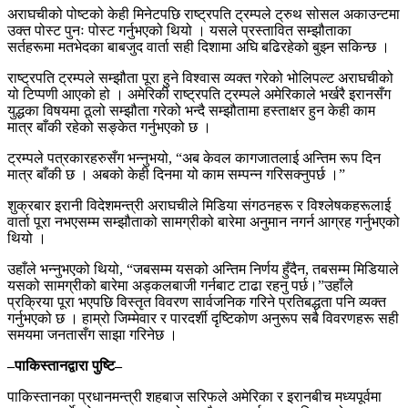
अराघचीको पोष्टको केही मिनेटपछि राष्ट्रपति ट्रम्पले ट्रुथ सोसल अकाउन्टमा
उक्त पोस्ट पुनः पोस्ट गर्नुभएको थियो । यसले प्रस्तावित सम्झौताका
सर्तहरूमा मतभेदका बाबजुद वार्ता सही दिशामा अघि बढिरहेको बुझ्न सकिन्छ ।
राष्ट्रपति ट्रम्पले सम्झौता पूरा हुने विश्वास व्यक्त गरेको भोलिपल्ट अराघचीको
यो टिप्पणी आएको हो । अमेरिकी राष्ट्रपति ट्रम्पले अमेरिकाले भर्खरै इरानसँग
युद्धका विषयमा ठूलो सम्झौता गरेको भन्दै सम्झौतामा हस्ताक्षर हुन केही काम
मात्र बाँकी रहेको सङ्केत गर्नुभएको छ ।
ट्रम्पले पत्रकारहरुसँग भन्नुभयो, “अब केवल कागजातलाई अन्तिम रूप दिन
मात्र बाँकी छ । अबको केही दिनमा यो काम सम्पन्न गरिसक्नुपर्छ ।”
शुक्रबार इरानी विदेशमन्त्री अराघचीले मिडिया संगठनहरू र विश्लेषकहरूलाई
वार्ता पूरा नभएसम्म सम्झौताको सामग्रीको बारेमा अनुमान नगर्न आग्रह गर्नुभएको
थियो ।
उहाँले भन्नुभएको थियो, “जबसम्म यसको अन्तिम निर्णय हुँदैन, तबसम्म मिडियाले
यसको सामग्रीको बारेमा अड्कलबाजी गर्नबाट टाढा रहनु पर्छ।”उहाँले
प्रक्रिया पूरा भएपछि विस्तृत विवरण सार्वजनिक गरिने प्रतिबद्धता पनि व्यक्त
गर्नुभएको छ । हाम्रो जिम्मेवार र पारदर्शी दृष्टिकोण अनुरूप सबै विवरणहरू सही
समयमा जनतासँग साझा गरिनेछ ।
–पाकिस्तानद्वारा पुष्टि–
पाकिस्तानका प्रधानमन्त्री शहबाज सरिफले अमेरिका र इरानबीच मध्यपूर्वमा