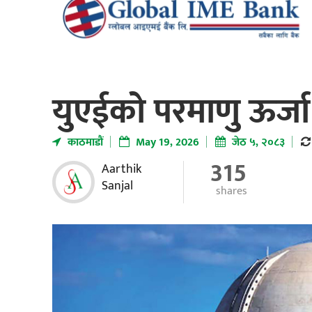
युएईको परमाणु ऊर्जा क
काठमाडाैं
May 19, 2026
जेठ ५, २०८३
315
Aarthik
Sanjal
shares