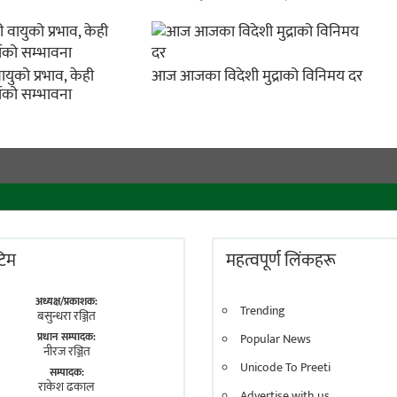
युको प्रभाव, केही
आज आजका विदेशी मुद्राको विनिमय दर
षाको सम्भावना
 टिम
महत्वपूर्ण लिंकहरू
अध्यक्ष/प्रकाशक:
Trending
बसुन्धरा रञ्जित
प्रधान सम्पादक:
Popular News
नीरज रञ्जित
Unicode To Preeti
सम्पादक:
राकेश ढकाल
Advertise with us