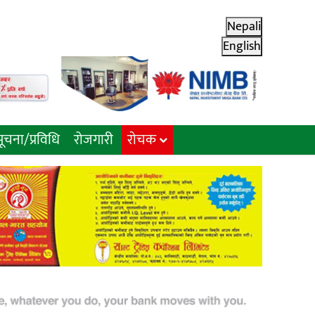
Nepali
English
ूचना/प्रविधि
रोजगारी
राेचक