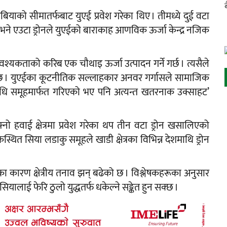
ेबियाको सीमातर्फबाट युएई प्रवेश गरेका थिए । तीमध्ये दुई वटा
ो भने एउटा ड्रोनले युएईको बाराकाह आणविक ऊर्जा केन्द्र नजिक
वश्यकताको करिब एक चौथाइ ऊर्जा उत्पादन गर्ने गर्छ । त्यसैले
ो छ । युएईका कूटनीतिक सल्लाहकार अनवर गर्गासले सामाजिक
्रतिनिधि समूहमार्फत गरिएको भए पनि अत्यन्त खतरनाक उक्साहट’
नो हवाई क्षेत्रमा प्रवेश गरेका थप तीन वटा ड्रोन खसालिएको
थित सिया लडाकु समूहले खाडी क्षेत्रका विभिन्न देशमाथि ड्रोन
ा कारण क्षेत्रीय तनाव झन् बढेको छ । विश्लेषकहरूका अनुसार
ाई फेरि ठुलो युद्धतर्फ धकेल्ने सङ्केत हुन सक्छ ।