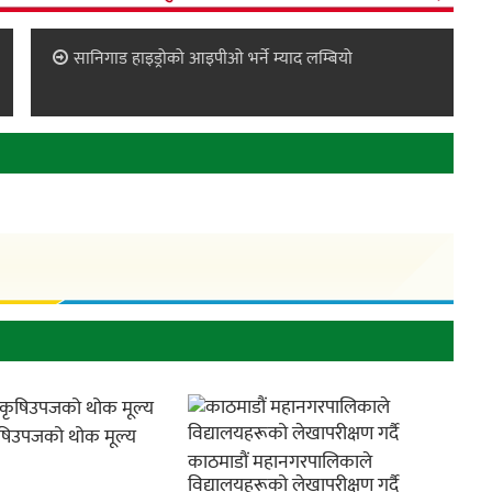
सानिगाड हाइड्रोको आइपीओ भर्ने म्याद लम्बियो
िउपजको थोक मूल्य
काठमाडौं महानगरपालिकाले
विद्यालयहरूको लेखापरीक्षण गर्दै