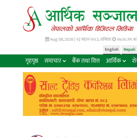
Aug 08, 2026 |
२३ साउन २०८३, शनिवार
०७:४८:१६ बज
English
Nepali
गृहपृष्ठ
समाचार
बैंक तथा वित्त
आर्थिक
श