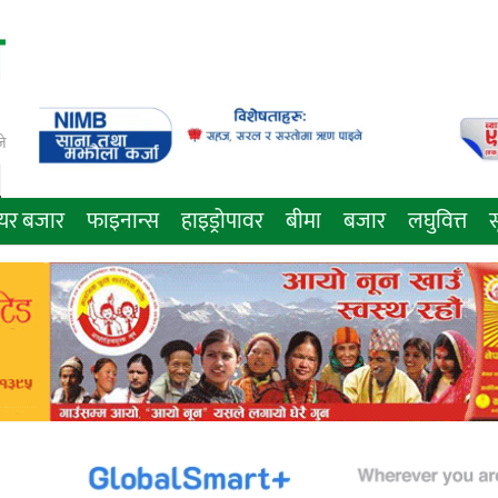
े
ेयर बजार
फाइनान्स
हाइड्रोपावर
बीमा
बजार
लघुवित्त
स