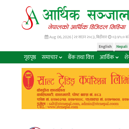
Aug 06, 2026 |
२१ साउन २०८३, बिहीवार
०३:४५:०१ बज
English
Nepali
गृहपृष्ठ
समाचार
बैंक तथा वित्त
आर्थिक
श