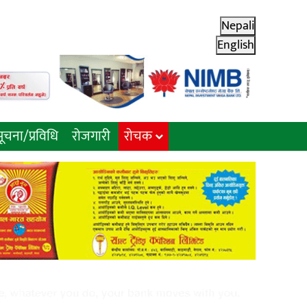
Nepali
English
ूचना/प्रविधि
रोजगारी
राेचक