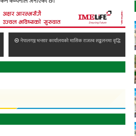
 सकिने कम्पनीले जनाएको छ।
नेपालगञ्ज भन्सार कार्यालयको मासिक राजस्व सङ्कलनमा वृद्धि