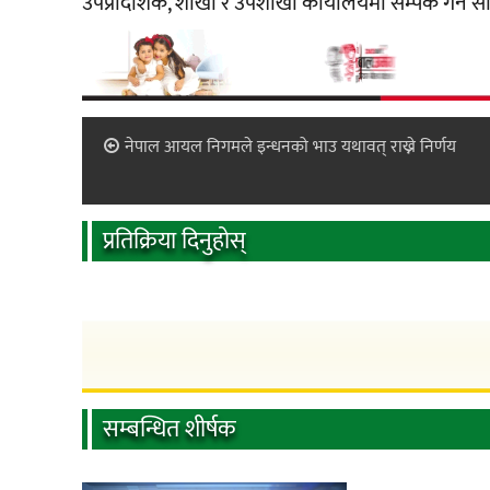
उपप्रादेशिक, शाखा र उपशाखा कार्यालयमा सम्पर्क गर्न
नेपाल आयल निगमले इन्धनको भाउ यथावत् राख्ने निर्णय
प्रतिक्रिया दिनुहोस्
सम्बन्धित शीर्षक