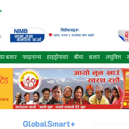
े
ेयर बजार
फाइनान्स
हाइड्रोपावर
बीमा
बजार
लघुवित्त
स