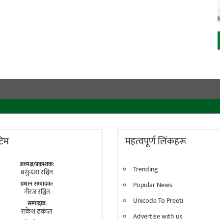
 टिम
महत्वपूर्ण लिंकहरू
अध्यक्ष/प्रकाशक:
Trending
बसुन्धरा रञ्जित
प्रधान सम्पादक:
Popular News
नीरज रञ्जित
Unicode To Preeti
सम्पादक:
राकेश ढकाल
Advertise with us