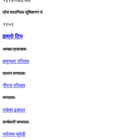
१६९४/०७६-७७
प्रेस काउन्सिल सूचिकरण नं:
१९५९
हाम्राे टिम
अध्यक्ष/प्रकाशक:
बसुन्धरा रञ्जित
प्रधान सम्पादक:
नीरज रञ्जित
सम्पादक:
राकेश ढकाल
कार्यकारी सम्पादक:
नराेत्तम सुवेदी