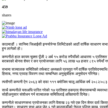
459
shares
काठमाडौं । सानिमा जिआईसी इन्स्योरेन्स लिमिटेडको आठौं वार्षिक साधारण
हुन लागेको हो।
कम्पनीले हाल कायम चुक्ता पूँजी २ अर्ब १५ करोड रुपैयाँको आधारमा ५ प्रतिश
बराबरको बोनस शेयर र कर प्रयोजनका लागि ५६ लाख ५७ हजार ८९५ रुपैयाँ नग
सभामा सञ्चालक समितिको तर्फबाट अध्यक्षले प्रस्तुत गर्ने वार्षिक प्रतिवेदन
हिसाब, नगद प्रवाह विवरण तथा सम्बन्धित अनुसूचीहरू अनुमोदन गरिनेछ।
त्यसैगरी कम्पनी ऐन २०६३ को दफा १११ बमोजिम चालू आर्थिक वर्ष २०८२/०८३ का ला
साथै कम्पनीले यसअघि पारित गरेको १७ प्रतिशत हकप्रद शेयरसम्बन्धी व्यवस्था
सोहीअनुसार संशोधन गर्न सञ्चालक समितिलाई अख्तियारी दिनेछ।
कम्पनीले साधारणसभा प्रयोजनका लागि वैशाख २३ गते एक दिन शेयर दर्ता किताब ब
सक्नेछन्। साधारण सभा आज जेठ ६ गते काठमाडौंको नेपाल पुलिस क्लब, प्रदर्शन