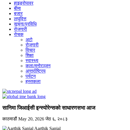
हाइड्रोपावर
बीमा
बजार
लघुवित्त
सूचना/प्रविधि
रोजगारी
राेचक
अटो
रोजगारी
विचार
शिक्षा
स्वास्थ्य
कला/मनोरञ्जन
अन्तर्राष्ट्रिय
पर्यटन
हस्तकला
सानिमा जिआईसी इन्स्योरेन्सको साधारणसभा आज
काठमाडाैं
May 20, 2026
जेठ ६, २०८३
Aarthik Sanjal