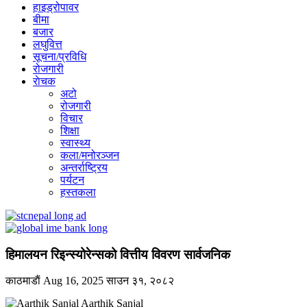
हाइड्रोपावर
बीमा
बजार
लघुवित्त
सूचना/प्रविधि
रोजगारी
राेचक
अटो
रोजगारी
विचार
शिक्षा
स्वास्थ्य
कला/मनोरञ्जन
अन्तर्राष्ट्रिय
पर्यटन
हस्तकला
हिमालयन रिइन्स्योरेन्सको वित्तीय विवरण सार्वजनिक
काठमाडाैं
Aug 16, 2025
साउन ३१, २०८२
Aarthik Sanjal