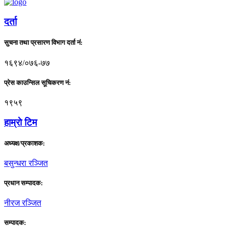
दर्ता
सुचना तथा प्रसारण विभाग दर्ता नं:
१६९४/०७६-७७
प्रेस काउन्सिल सूचिकरण नं:
१९५९
हाम्राे टिम
अध्यक्ष/प्रकाशक:
बसुन्धरा रञ्जित
प्रधान सम्पादक:
नीरज रञ्जित
सम्पादक: