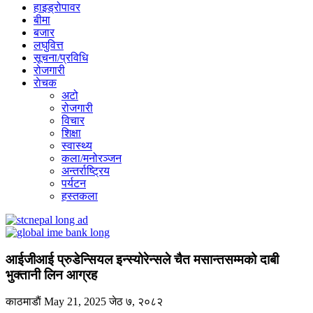
हाइड्रोपावर
बीमा
बजार
लघुवित्त
सूचना/प्रविधि
रोजगारी
राेचक
अटो
रोजगारी
विचार
शिक्षा
स्वास्थ्य
कला/मनोरञ्जन
अन्तर्राष्ट्रिय
पर्यटन
हस्तकला
आईजीआई प्रुडेन्सियल इन्स्योरेन्सले चैत मसान्तसम्मको दाबी
भुक्तानी लिन आग्रह
काठमाडाैं
May 21, 2025
जेठ ७, २०८२