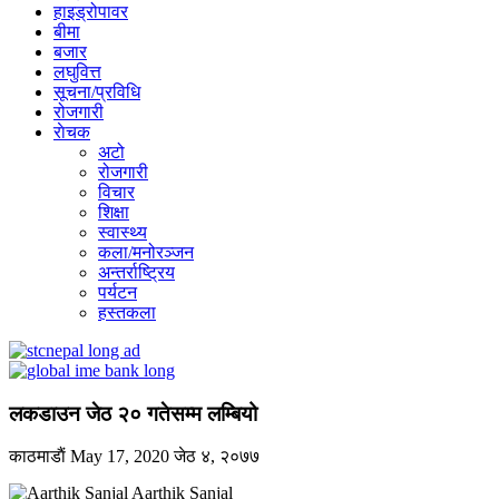
हाइड्रोपावर
बीमा
बजार
लघुवित्त
सूचना/प्रविधि
रोजगारी
राेचक
अटो
रोजगारी
विचार
शिक्षा
स्वास्थ्य
कला/मनोरञ्जन
अन्तर्राष्ट्रिय
पर्यटन
हस्तकला
लकडाउन जेठ २० गतेसम्म लम्बियो
काठमाडाैं
May 17, 2020
जेठ ४, २०७७
Aarthik Sanjal