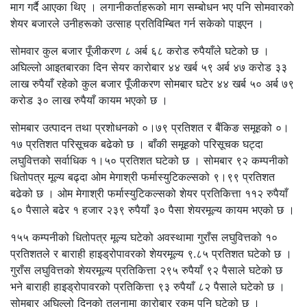
माग गर्दै आएका थिए । लगानीकर्ताहरूको माग सम्बोधन भए पनि सोमवारको
शेयर बजारले उनीहरूको उत्साह प्रतिविम्बित गर्न सकेको पाइएन ।
सोमवार कुल बजार पूँजीकरण ८ अर्ब ६८ करोड रुपैयाँले घटेको छ ।
अघिल्लो आइतबारका दिन सेयर कारोबार ४४ खर्ब ५९ अर्ब ४७ करोड ३३
लाख रुपैयाँ रहेको कुल बजार पूँजीकरण सोमबार घटेर ४४ खर्ब ५० अर्ब ७९
करोड ३० लाख रुपैयाँ कायम भएको छ ।
सोमबार उत्पादन तथा प्रशोधनको ०।७९ प्रतिशत र बैंकिङ समूहको ०।
१७ प्रतिशत परिसूचक बढेको छ । बाँकी समूहको परिसूचक घट्दा
लघुवित्तको सर्वाधिक १।५० प्रतिशत घटेको छ । सोमबार ९२ कम्पनीको
धितोपत्र मूल्य बढ्दा ओम मेगाश्री फर्मास्युटिकल्सको ९।९९ प्रतिशत
बढेको छ । ओम मेगाश्री फर्मास्युटिकल्सको शेयर प्रतिकित्ता ११२ रुपैयाँ
६० पैसाले बढेर १ हजार २३९ रुपैयाँ ३० पैसा शेयरमूल्य कायम भएको छ ।
१५५ कम्पनीको धितोपत्र मूल्य घटेको अवस्थामा गुराँस लघुवित्तको १०
प्रतिशतले र बाराही हाइड्रोपावरको शेयरमूल्य ९.८५ प्रतिशत घटेको छ ।
गुराँस लघुवित्तको शेयरमूल्य प्रतिकित्ता २९५ रुपैयाँ ९२ पैसाले घटेको छ
भने बाराही हाइड्रोपावरको प्रतिकित्ता ९३ रुपैयाँ ८२ पैसाले घटेको छ ।
सोमबार अघिल्लो दिनको तुलनामा कारोबार रकम पनि घटेको छ ।