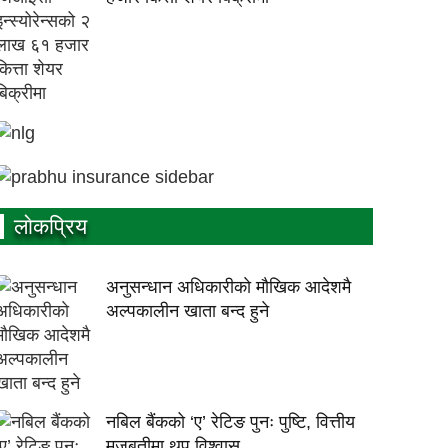
लाेकप्रिय
अनुसन्धान अधिकारीकाे माैखिक आदेशमै
अल्पकालीन खाता बन्द हुने
नबिल बैंकको ‘ए’ रेटिङ पुनः पुष्टि, वित्तीय
मजबुतीमा थप विश्वास