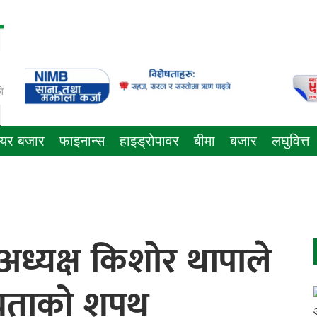
े
ेयर बजार
फाइनान्स
हाइड्रोपावर
बीमा
बजार
लघुवित्त
अध्यक्ष किशोर थापाले
ीयताको शपथ