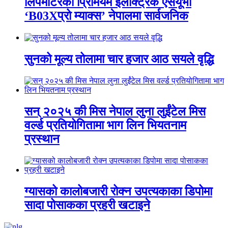
लिपमोटरको प्रिमियम इलेक्ट्रिक एसयूभी
‘B03Xप्रो म्याक्स’ नेपालमा सार्वजनिक
सुनको मूल्य तोलामा चार हजार आठ सयले वृद्धि
सन् २०२५ की मिस नेपाल लुना लुईंटेल मिस
वर्ल्ड प्रतियोगितामा भाग लिन भियतनाम
प्रस्थान
ग्यासको कालोबजारी रोक्न उपत्यकाका डिपोमा
सादा पोसाकका प्रहरी खटाइने