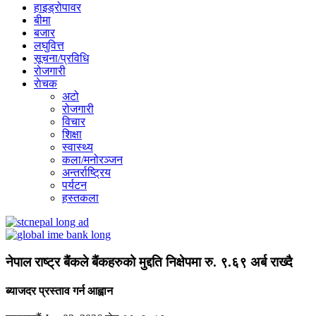
हाइड्रोपावर
बीमा
बजार
लघुवित्त
सूचना/प्रविधि
रोजगारी
राेचक
अटो
रोजगारी
विचार
शिक्षा
स्वास्थ्य
कला/मनोरञ्जन
अन्तर्राष्ट्रिय
पर्यटन
हस्तकला
नेपाल राष्ट्र बैंकले बैंकहरुको मुद्दति निक्षेपमा रु. ९.६९ अर्ब राख्दै
ब्याजदर प्रस्ताव गर्न आह्वान