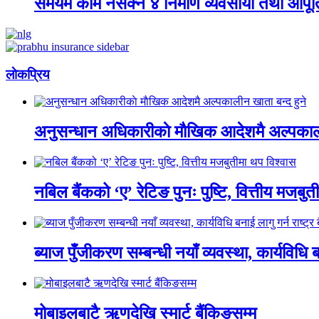
समयमै काम नसक्ने ४ निर्माण व्यवसायी तथा आपूर्
लाेकप्रिय
अनुसन्धान अधिकारीकाे माैखिक आदेशमै अल्पकाली
नबिल बैंकको ‘ए’ रेटिङ पुनः पुष्टि, वित्तीय मजबु
ब्याज पुँजीकरण सम्बन्धी नयाँ व्यवस्था, कार्यविधि बन
मोबाइलबाटै ऋणदेखि स्मार्ट बैंकिङसम्म