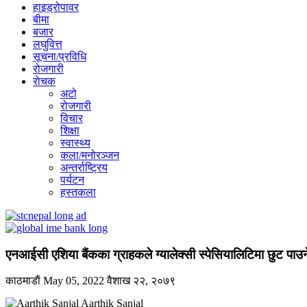
हाइड्रोपावर
बीमा
बजार
लघुवित्त
सूचना/प्रविधि
रोजगारी
राेचक
अटो
रोजगारी
विचार
शिक्षा
स्वास्थ्य
कला/मनोरञ्जन
अन्तर्राष्ट्रिय
पर्यटन
हस्तकला
एनआईसी एशिया बैंकका ग्राहकले ग्यालेक्सी स्पेसियालिटिमा छुट पाउन
काठमाडाैं
May 05, 2022
वैशाख २२, २०७९
Aarthik Sanjal