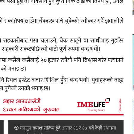
 पैसा डुब्ने वा नोक्सान हुने कुरा निकै टाढाको विषय हो,’ उनले
रहेको र कतिपय ठाउँमा बैंकहरू पनि चुकेको स्वीकार गर्दै ज्ञवालीले
।
े सहकारीबाट पैसा चलाउने, चेक साट्ने वा साथीभाइ गुहारेर
। सहकारी संकटपछि त्यो बाटो पूर्ण रूपमा बन्द भयो।
ा कसैले कसैलाई ५० हजार रुपैयाँ पनि विश्वास गरेर पत्याउने
 उनको भनाइ छ।
पनि रियल इस्टेट बजार शिथिल हुँदा बन्द भयो। युवाहरूको बाह्य
ुमा पुगेको उनको भनाइ छ।
मनसुन क्रमशः सक्रिय हुँदै, असार १६ र १७ गते केही स्थानमा