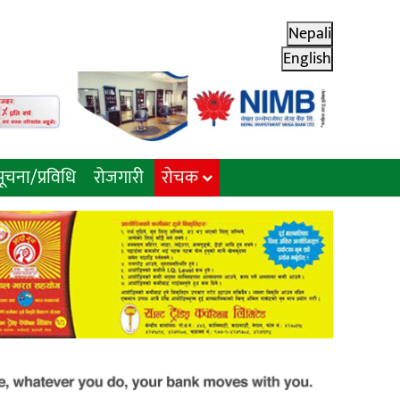
Nepali
English
ूचना/प्रविधि
रोजगारी
राेचक