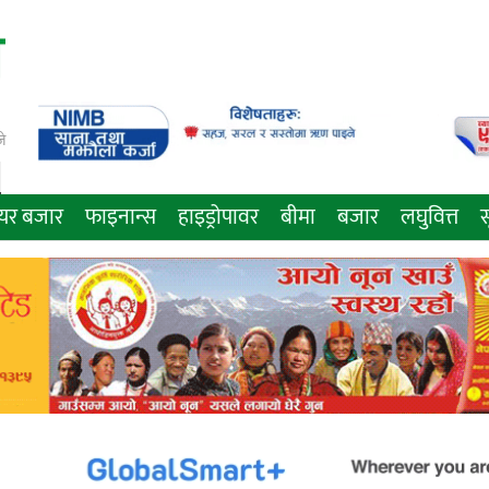
े
ेयर बजार
फाइनान्स
हाइड्रोपावर
बीमा
बजार
लघुवित्त
स