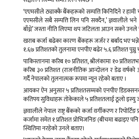
सञ्चालन जिम्मा समेत लिन सक्छ ।
‘एएमसीले ठ्याक्कै बैंकहरूको सम्पत्ति किनिदिने र हामी चा
एएमसीले सबै सम्पत्ति लिन पनि सक्दैन,’ ज्ञवालीले भने ।
बाँध्ने’ जस्ता नीति लिएमा थप जटिलता आउन सक्ने उनले 
खराब कर्जा बढेका कारण बैंकहरू जर्जर र बर्बाद भए भन्न
१.६७ प्रतिशतको तुलनामा एनपीए बढेर ५.६ प्रतिशत पुग्नु चुन
पाकिस्तानमा करिब १० प्रतिशत, श्रीलंकामा १० प्रतिशतभन
करिब ३० प्रतिशत (राजनीतिक आन्दोलन र डेढ वर्षको अन
गर्दै नेपालको तुलनात्मक रूपमा न्यून रहेको बताए ।
आयकर ऐन अनुसार ५ प्रतिशतसम्मको एनपीए डिडक्सनका लागि
कतिपय सुविधाहरू तोकेकाले ५ प्रतिशतलाई ठूलो इस्यु जस
ज्ञवालीले नेपाल राष्ट्र बैंकको कर्जा वर्गीकरण र रिपोर्ट
कर्जामा समेत १ प्रतिशत प्रोभिजनिङ (बीचमा बढाइए पनि
स्थितिमा नरहेको उनले बताए।