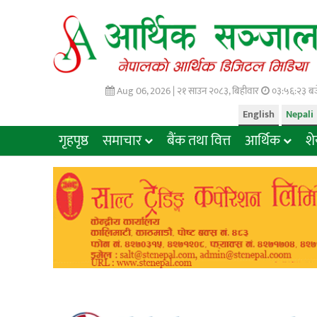
Aug 06, 2026 |
२१ साउन २०८३, बिहीवार
०३:५६:२४ बज
English
Nepali
गृहपृष्ठ
समाचार
बैंक तथा वित्त
आर्थिक
श