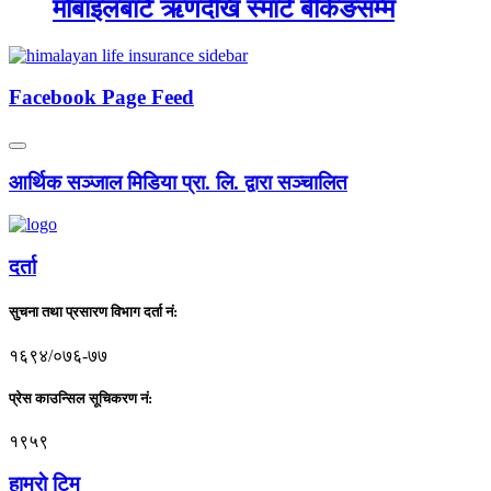
मोबाइलबाटै ऋणदेखि स्मार्ट बैंकिङसम्म
Facebook Page Feed
आर्थिक सञ्जाल मिडिया प्रा. लि. द्वारा सञ्चालित
दर्ता
सुचना तथा प्रसारण विभाग दर्ता नं:
१६९४/०७६-७७
प्रेस काउन्सिल सूचिकरण नं:
१९५९
हाम्राे टिम