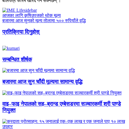
बोलपत्र फारम खरिद गर्न सक्नेछन् ।
आजका लागि कृषिउपजको थोक मूल्य
बजारमा आज सुनको मूल्य तोलामा ५०० रुपियाँले वृद्धि
प्रतिक्रिया दिनुहोस्
सम्बन्धित शीर्षक
बजारमा आज सुन चाँदी मूल्यमा सामान्य वृद्धि
वाइ–फाइ नेपालको सह–ब्रान्ड एम्बेसडरमा सञ्चारकर्मी श्री पाण्डे
नियुक्त