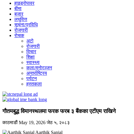
हाइड्रोपावर
बीमा
बजार
लघुवित्त
सूचना/प्रविधि
रोजगारी
राेचक
अटो
रोजगारी
विचार
शिक्षा
स्वास्थ्य
कला/मनोरञ्जन
अन्तर्राष्ट्रिय
पर्यटन
हस्तकला
गौतमबुद्ध विमानस्थलमा फरक फरब ३ बैंकका एटीएम राखिने
काठमाडाैं
May 19, 2026
जेठ ५, २०८३
Aarthik Sanjal