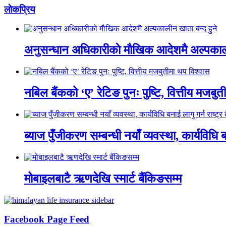
लाेकप्रिय
अनुसन्धान अधिकारीकाे माैखिक आदेशमै अल्पकाली
नबिल बैंकको ‘ए’ रेटिङ पुनः पुष्टि, वित्तीय मजबु
ब्याज पुँजीकरण सम्बन्धी नयाँ व्यवस्था, कार्यविधि बन
मोबाइलबाटै ऋणदेखि स्मार्ट बैंकिङसम्म
Facebook Page Feed