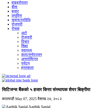
हाइड्रोपावर
बीमा
बजार
लघुवित्त
सूचना/प्रविधि
रोजगारी
राेचक
अटो
रोजगारी
विचार
शिक्षा
स्वास्थ्य
कला/मनोरञ्जन
अन्तर्राष्ट्रिय
पर्यटन
हस्तकला
सिटिजन्स बैंकको ५ हजार कित्ता संस्थापक शेयर बिक्रीमा
काठमाडाैं
May 07, 2025
वैशाख २४, २०८२
Aarthik Sanjal