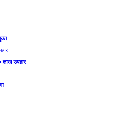
ुक्त
० लाख उपहार
मा