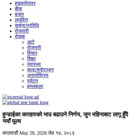
हाइड्रोपावर
बीमा
बजार
लघुवित्त
सूचना/प्रविधि
रोजगारी
राेचक
अटो
रोजगारी
विचार
शिक्षा
स्वास्थ्य
कला/मनोरञ्जन
अन्तर्राष्ट्रिय
पर्यटन
हस्तकला
हुन्डाईका कारहरुको भाउ बढाउने निर्णय, जुन महिनाबाट लागू हुँदै
नयाँ मूल्य
काठमाडाैं
May 28, 2026
जेठ १४, २०८३