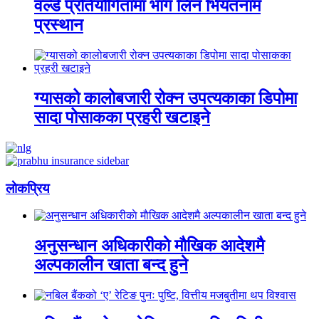
वर्ल्ड प्रतियोगितामा भाग लिन भियतनाम
प्रस्थान
ग्यासको कालोबजारी रोक्न उपत्यकाका डिपोमा
सादा पोसाकका प्रहरी खटाइने
लाेकप्रिय
अनुसन्धान अधिकारीकाे माैखिक आदेशमै
अल्पकालीन खाता बन्द हुने