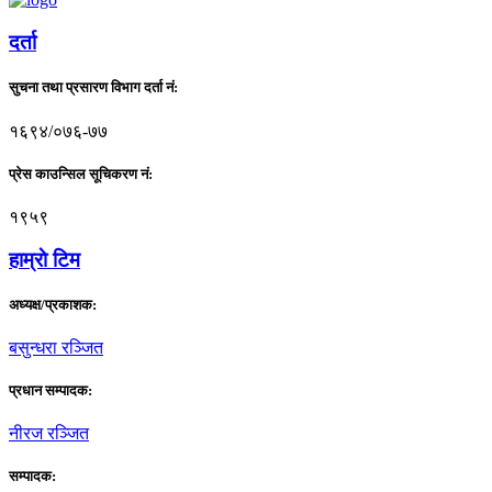
दर्ता
सुचना तथा प्रसारण विभाग दर्ता नं:
१६९४/०७६-७७
प्रेस काउन्सिल सूचिकरण नं:
१९५९
हाम्राे टिम
अध्यक्ष/प्रकाशक:
बसुन्धरा रञ्जित
प्रधान सम्पादक:
नीरज रञ्जित
सम्पादक: