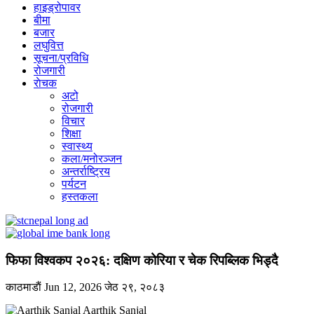
हाइड्रोपावर
बीमा
बजार
लघुवित्त
सूचना/प्रविधि
रोजगारी
राेचक
अटो
रोजगारी
विचार
शिक्षा
स्वास्थ्य
कला/मनोरञ्जन
अन्तर्राष्ट्रिय
पर्यटन
हस्तकला
फिफा विश्वकप २०२६: दक्षिण कोरिया र चेक रिपब्लिक भिड्दै
काठमाडाैं
Jun 12, 2026
जेठ २९, २०८३
Aarthik Sanjal