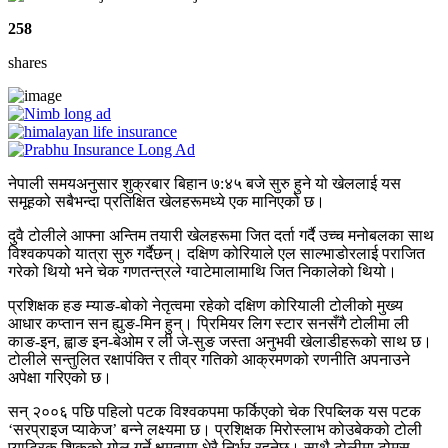
258
shares
नेपाली समयअनुसार शुक्रबार बिहान ७:४५ बजे सुरु हुने यो खेललाई यस
समूहको सबैभन्दा प्रतिक्षित खेलहरूमध्ये एक मानिएको छ।
दुवै टोलीले आफ्ना अन्तिम तयारी खेलहरूमा जित दर्ता गर्दै उच्च मनोबलका साथ
विश्वकपको यात्रा सुरु गर्दैछन्। दक्षिण कोरियाले एल साल्भाडोरलाई पराजित
गरेको थियो भने चेक गणतन्त्रले ग्वाटेमालामाथि जित निकालेको थियो।
प्रशिक्षक हङ म्याङ-बोको नेतृत्वमा रहेको दक्षिण कोरियाली टोलीको मुख्य
आधार कप्तान सन ह्युङ-मिन हुन्। प्रिमियर लिग स्टार सनसँगै टोलीमा ली
काङ-इन, ह्वाङ इन-बेओम र ली जे-सुङ जस्ता अनुभवी खेलाडीहरूको साथ छ।
टोलीले सन्तुलित रक्षापंक्ति र तीव्र गतिको आक्रमणको रणनीति अपनाउने
अपेक्षा गरिएको छ।
सन् २००६ पछि पहिलो पटक विश्वकपमा फर्किएको चेक रिपब्लिक यस पटक
‘सरप्राइज प्याकेज’ बन्ने लक्ष्यमा छ। प्रशिक्षक मिरोस्लाभ कोउबेकको टोली
प्याट्रिक शिकको गोल गर्ने क्षमतामा धेरै निर्भर रहनेछ। साथै टोलीमा टोमस