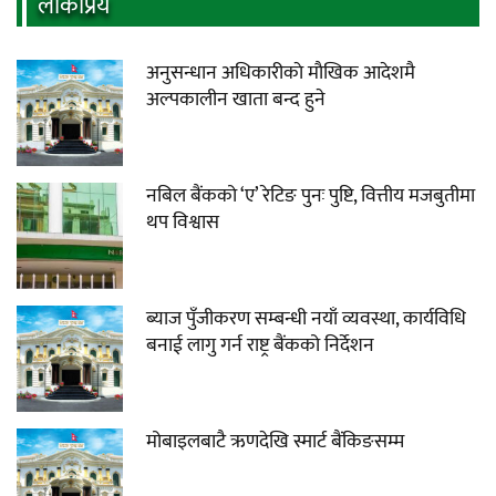
लाेकप्रिय
अनुसन्धान अधिकारीकाे माैखिक आदेशमै
अल्पकालीन खाता बन्द हुने
नबिल बैंकको ‘ए’ रेटिङ पुनः पुष्टि, वित्तीय मजबुतीमा
थप विश्वास
ब्याज पुँजीकरण सम्बन्धी नयाँ व्यवस्था, कार्यविधि
बनाई लागु गर्न राष्ट्र बैंकको निर्देशन
मोबाइलबाटै ऋणदेखि स्मार्ट बैंकिङसम्म