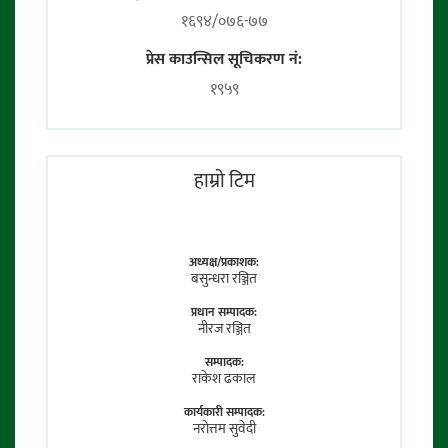
१६९४/०७६-७७
प्रेस काउन्सिल सूचिकरण नं:
१९५९
हाम्राे टिम
अध्यक्ष/प्रकाशक:
बसुन्धरा रञ्जित
प्रधान सम्पादक:
नीरज रञ्जित
सम्पादक:
राकेश ढकाल
कार्यकारी सम्पादक:
नराेत्तम सुवेदी