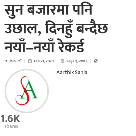
सुन बजारमा पनि
उछाल, दिनहुँ बन्दैछ
नयाँ–नयाँ रेकर्ड
काठमाडाैं
Feb 21, 2020
फागुन ९, २०७६
Aarthik Sanjal
1.6K
shares