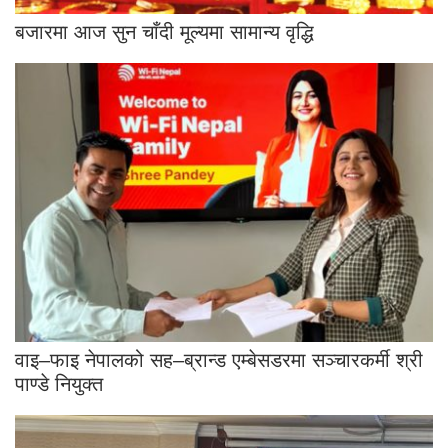
बजारमा आज सुन चाँदी मूल्यमा सामान्य वृद्धि
वाइ–फाइ नेपालको सह–ब्रान्ड एम्बेसडरमा सञ्चारकर्मी श्री
पाण्डे नियुक्त