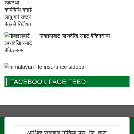
मोबाइलबाटै ऋणदेखि स्मार्ट बैंकिङसम्म
FACEBOOK PAGE FEED
आर्थिक सञ्जाल मिडिया प्रा. लि. द्वारा