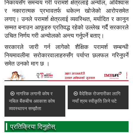
निकायसँग समन्वय गरी परामर्श क्षेत्रलाई अन्योल, अविश्वास
र नकारात्मक प्रभावतर्फ धकेल्न खोजेको आरोपसमेत
लगाए। उनले परामर्श क्षेत्रलाई व्यवस्थित, मर्यादित र कानुन
सम्मत बनाउन आफूहरु प्रतिवद्ध रहेको उल्लेख गर्दै सरकारले
उचित निर्णय गरी अन्योलको अन्त्य गर्नुपर्ने बताए।
सरकारले जारी गर्न लागेको शैक्षिक परामर्श सम्बन्धी
नियमावलीमा सरोकारवालाहरुसँग पर्याप्त छलफल गरिनुपर्ने
समेत उनको माग छ ।
नागरिक लगानी कोष र
वैदेशिक रोजगारीका लागि
नबिल बैंकबीच अवकाश कोष
नयाँ श्रम स्वीकृति लिने घटे
व्यवस्थापन सम्झौता
प्रतिक्रिया दिनुहोस्