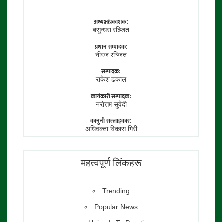
अध्यक्ष/प्रकाशक:
बसुन्धरा रञ्जित
प्रधान सम्पादक:
नीरज रञ्जित
सम्पादक:
राकेश ढकाल
कार्यकारी सम्पादक:
नराेत्तम सुवेदी
कानुनी सल्लाहकार:
अधिवक्ता विकास गिरी
फाेटाे पत्रकार:
तेजेन्द्र श्रेष्ठ
महत्वपूर्ण लिंकहरू
Trending
Popular News