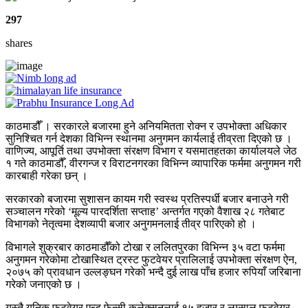
297
shares
काठमाडौँ । सरकारले बजारमा हुने अनियमितता रोक्न र उपभोक्ता अधिकार
सुनिश्चित गर्न देशका विभिन्न स्थानमा अनुगमन कार्यलाई तीव्रता दिएको छ ।
वाणिज्य, आपूर्ति तथा उपभोक्ता संरक्षण विभाग र यसमातहतका कार्यालयले जेठ
१ गते काठमाडौँ, वीरगन्ज र विराटनगरका विभिन्न व्यापारिक फर्ममा अनुगमन गरी
कारबाही गरेका छन् ।
सरकारको बजारमा सुशासन कायम गरी स्वस्थ प्रतिस्पर्धी बजार बनाउने गरी
सञ्चालन गरेको ‘मूल्य पारदर्शिता सप्ताह’ अन्तर्गत गएको वैशाख २८ गतेबाट
विभागको नेतृत्वमा देशव्यापी बजार अनुगमनलाई तीव्र पारिएको हो ।
विभागले शुक्रबार काठमाडौँको टोखा र ललितपुरका विभिन्न ३५ वटा फर्ममा
अनुगमन गरेकोमा टोखास्थित ट्रस्ट फुटवेयर प्रालिलाई उपभोक्ता संरक्षण ऐन,
२०७५ को प्रावधान उल्लङ्घन गरेको भन्दै दुई लाख पाँच हजार रुपियाँ जरिबाना
गरेको जनाएको छ ।
यस्तै युनिक फुटवेयर एन्ड फेन्सी कलेक्सनलाई १५ हजार र लम्साल फुटवेयर