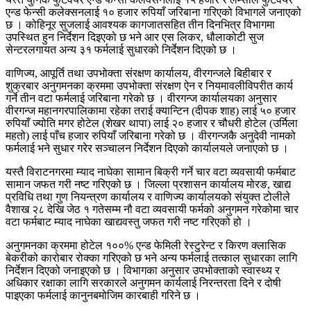
एन्ड फेन्सी कलेक्सनलाई १० हजार रुपियाँ जरिबाना गरिएको विभागले जनाएको
छ । कोहिनूर सुजलाई आवश्यक कागजातसहित तीन दिनभित्र विभागमा
उपस्थित हुन निर्देशन दिइएको छ भने आर एस लिकर, धौलाकोटी सुज
सेन्टरलगायत अन्य ३१ फर्मलाई सुधारको निर्देशन दिएको छ ।
वाणिज्य, आपूर्ति तथा उपभोक्ता संरक्षण कार्यालय, वीरगन्जले बिहीबार र
शुक्रबार अनुगमनका क्रममा उपभोक्ता संरक्षण ऐन र नियमावलीविपरीत कार्य
गर्ने तीन वटा फर्मलाई जरिबाना गरेको छ । वीरगन्ज कार्यालयका अनुसार
वीरगन्ज महानगरपालिकामा रहेका तराई क्यान्टिन (दीपक शाह) लाई ५० हजार
रुपियाँ ज्योति मगर होटेल (शेखर थापा) लाई २० हजार र चौधरी होटेल (उर्मिला
महतो) लाई पाँच हजार रुपियाँ जरिबाना गरेको छ । वीरगन्जकै अनुदेवी नामको
फर्मलाई भने सुधार गरेर सञ्चालन निर्देशन दिएको कार्यालयले जनाएको छ ।
यस्तै विराटनगरमा म्याद नाघेका सामान बिक्री गर्ने चार वटा व्यवसायी फर्मबाट
सामान जफत गरी नष्ट गरिएको छ । जिल्ला प्रशासन कार्यालय मोरङ, खाद्य
प्रविधि तथा गुण नियन्त्रण कार्यालय र वाणिज्य कार्यालयको संयुक्त टोलीले
वैशाख २८ देखि जेठ १ गतेसम्म नौ वटा व्यवसायी फर्मको अनुगमन गरेकोमा चार
वटा फर्मबाट म्याद नाघेका खाद्यवस्तु जफत गरी नष्ट गरिएको हो ।
अनुगमनका क्रममा होटेल १००% एन्ड फेमिली रेस्टुरेन्ट र किरण क्लासिक
बेकरीको कारोबार रोक्का गरिएको छ भने अन्य फर्मलाई तत्काल सुधारका लागि
निर्देशन दिएको जनाइएको छ । विभागका अनुसार उपभोक्ताको स्वास्थ्य र
अधिकार रक्षाका लागि सरकारले अनुगमन कार्यलाई निरन्तरता दिने र दोषी
पाइएका फर्मलाई कानुनबमोजिम कारबाही गरिने छ ।