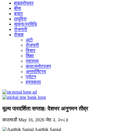
हाइड्रोपावर
बीमा
बजार
लघुवित्त
सूचना/प्रविधि
रोजगारी
राेचक
अटो
रोजगारी
विचार
शिक्षा
स्वास्थ्य
कला/मनोरञ्जन
अन्तर्राष्ट्रिय
पर्यटन
हस्तकला
मूल्य पारदर्शिता सप्ताह: देशभर अनुगमन तीव्र
काठमाडाैं
May 16, 2026
जेठ २, २०८३
Aarthik Sanjal