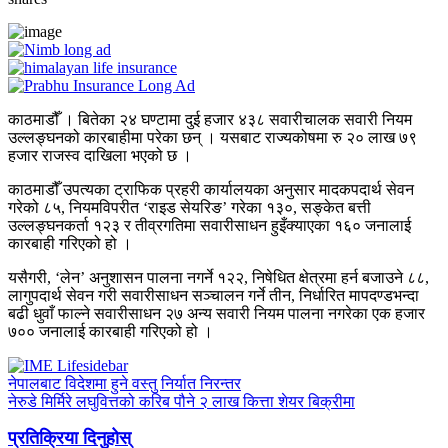
काठमाडौँ । बितेका २४ घण्टामा दुई हजार ४३८ सवारीचालक सवारी नियम
उल्लङ्घनको कारबाहीमा परेका छन् । यसबाट राज्यकोषमा रु २० लाख ७९
हजार राजस्व दाखिला भएको छ ।
काठमाडौँ उपत्यका ट्राफिक प्रहरी कार्यालयका अनुसार मादकपदार्थ सेवन
गरेको ८५, नियमविपरीत ‘राइड सेयरिङ’ गरेका १३०, सङ्केत बत्ती
उल्लङ्घनकर्ता १२३ र तीव्रगतिमा सवारीसाधन हुइँक्याएका १६० जनालाई
कारबाही गरिएको हो ।
यसैगरी, ‘लेन’ अनुशासन पालना नगर्ने १२२, निषेधित क्षेत्रमा हर्न बजाउने ८८,
लागुपदार्थ सेवन गरी सवारीसाधन सञ्चालन गर्ने तीन, निर्धारित मापदण्डभन्दा
बढी धुवाँ फाल्ने सवारीसाधन २७ अन्य सवारी नियम पालना नगरेका एक हजार
७०० जनालाई कारबाही गरिएको हो ।
नेपालबाट विदेशमा हुने वस्तु निर्यात निरन्तर
नेरुडे मिर्मिरे लघुवित्तको करिब पौने २ लाख कित्ता शेयर बिक्रीमा
प्रतिक्रिया दिनुहोस्