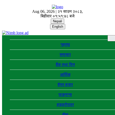
Aug 06, 2026 |
२१ साउन २०८३,
बिहीवार
०१:५१:४८ बजे
Nepali
English
गृहपृष्ठ
समाचार
बैंक तथा वित्त
आर्थिक
शेयर बजार
फाइनान्स
हाइड्रोपावर
बीमा