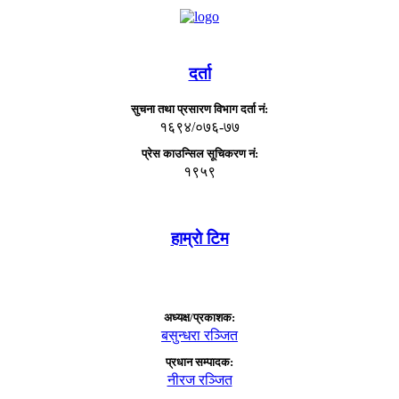
दर्ता
सुचना तथा प्रसारण विभाग दर्ता नं:
१६९४/०७६-७७
प्रेस काउन्सिल सूचिकरण नं:
१९५९
हाम्राे टिम
अध्यक्ष/प्रकाशक:
बसुन्धरा रञ्जित
प्रधान सम्पादक:
नीरज रञ्जित