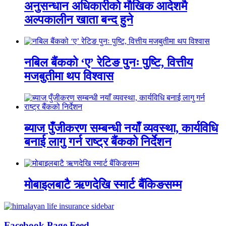
अनुसन्धान अधिकारीकाे माैखिक आदेशमै
अल्पकालीन खाता बन्द हुने
नबिल बैंकको ‘ए’ रेटिङ पुनः पुष्टि, वित्तीय
मजबुतीमा थप विश्वास
ब्याज पुँजीकरण सम्बन्धी नयाँ व्यवस्था, कार्यविधि
बनाई लागु गर्न राष्ट्र बैंकको निर्देशन
मोबाइलबाटै ऋणदेखि स्मार्ट बैंकिङसम्म
Facebook Page Feed