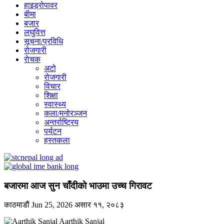
हाइड्रोपावर
बीमा
बजार
लघुवित्त
सूचना/प्रविधि
रोजगारी
राेचक
अटो
रोजगारी
विचार
शिक्षा
स्वास्थ्य
कला/मनोरञ्जन
अन्तर्राष्ट्रिय
पर्यटन
हस्तकला
बजारमा आज सुन चाँदीको भाउमा उच्च गिरावट
काठमाडाैं
Jun 25, 2026
असार ११, २०८३
Aarthik Sanjal