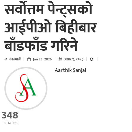
सर्वाेत्तम पेन्ट्सको
आईपीओ बिहीबार
बाँडफाँड गरिने
काठमाडाैं
Jun 23, 2026
असार ९, २०८३
Aarthik Sanjal
348
shares