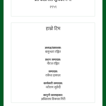
१९५९
हाम्राे टिम
अध्यक्ष/प्रकाशक:
बसुन्धरा रञ्जित
प्रधान सम्पादक:
नीरज रञ्जित
सम्पादक:
राकेश ढकाल
कार्यकारी सम्पादक:
नराेत्तम सुवेदी
कानुनी सल्लाहकार:
अधिवक्ता विकास गिरी