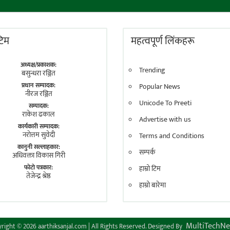
 टिम
महत्वपूर्ण लिंकहरू
अध्यक्ष/प्रकाशक:
Trending
बसुन्धरा रञ्जित
प्रधान सम्पादक:
Popular News
नीरज रञ्जित
Unicode To Preeti
सम्पादक:
राकेश ढकाल
Advertise with us
कार्यकारी सम्पादक:
नराेत्तम सुवेदी
Terms and Conditions
कानुनी सल्लाहकार:
सम्पर्क
अधिवक्ता विकास गिरी
फाेटाे पत्रकार:
हाम्रो टिम
तेजेन्द्र श्रेष्ठ
हाम्रो बारेमा
MultiTechNe
right © 2026 aarthiksanjal.com | All Rights Reserved. Designed By