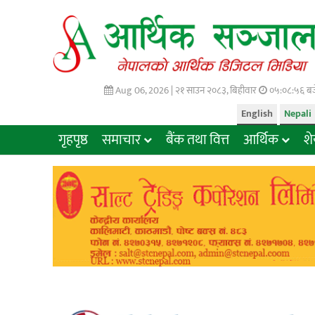
Aug 06, 2026 |
२१ साउन २०८३, बिहीवार
०५:०८:५७ बज
English
Nepali
गृहपृष्ठ
समाचार
बैंक तथा वित्त
आर्थिक
श