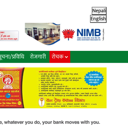
Nepali
English
ूचना/प्रविधि
रोजगारी
राेचक