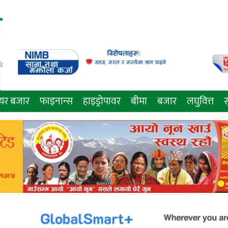
े
ेयर बजार
फाइनान्स
हाइड्रोपावर
बीमा
बजार
लघुवित्त
स