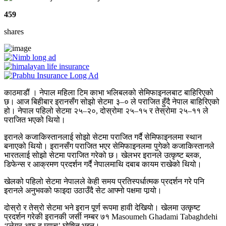
459
shares
काठमाडौं । नेपाल महिला टिम काभा भलिबलको सेमिफाइनलबाट बाहिरिएको
छ। आज बिहीबार इरानसँग सोझो सेटमा ३–० ले पराजित हुँदै नेपाल बाहिरिएको
हो। नेपाल पहिलो सेटमा २५–२०, दोस्रोमा २५–१५ र तेस्रोमा २५–११ ले
पराजित भएको थियो।
इरानले कजाकिस्तानलाई सोझो सेटमा पराजित गर्दै सेमिफाइनलमा स्थान
बनाएको थियो। इरानसँग पराजित भएर सेमिफाइनलमा पुगेको कजाकिस्तानले
भारतलाई सोझो सेटमा पराजित गरेको छ। खेलभर इरानले उत्कृष्ट ब्लक,
डिफेन्स र आक्रमण प्रदर्शन गर्दै नेपालमाथि दबाब कायम राखेको थियो।
खेलको पहिलो सेटमा नेपालले केही समय प्रतिस्पर्धात्मक प्रदर्शन गरे पनि
इरानले अनुभवको फाइदा उठाउँदै सेट आफ्नो पक्षमा पार्‍यो।
दोस्रो र तेस्रो सेटमा भने इरान पूर्ण रूपमा हावी देखियो। खेलमा उत्कृष्ट
प्रदर्शन गरेकी इरानकी जर्सी नम्बर ७१ Masoumeh Ghadami Tabaghdehi
‘प्लेयर अफ द म्याच’ घोषित भइन्।