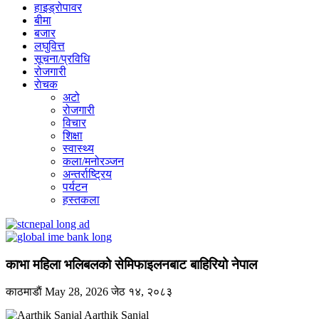
हाइड्रोपावर
बीमा
बजार
लघुवित्त
सूचना/प्रविधि
रोजगारी
राेचक
अटो
रोजगारी
विचार
शिक्षा
स्वास्थ्य
कला/मनोरञ्जन
अन्तर्राष्ट्रिय
पर्यटन
हस्तकला
काभा महिला भलिबलको सेमिफाइलनबाट बाहिरियो नेपाल
काठमाडाैं
May 28, 2026
जेठ १४, २०८३
Aarthik Sanjal