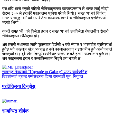
यसअघि आजै भएको पहिलो सेमिफाइनलमा काजाखस्तान ले भारत लाई सोझो
सेटमा ३–० ले हराउँदै फाइनलमा प्रवेश गरेको थियो। समूह ‘ए’ को विजेता
भारत र समूह ‘बी’ को उपविजेता काजाखस्तानबीच सेमिफाइनल प्रतिस्पर्धा
भएको थियो।
त्यस्तै समूह ‘बी’ को विजेता इरान र समूह ‘ए’ को उपविजेता नेपालबीच दोस्रो
सेमिफाइनल खेलिएको हो।
अब तेस्रो स्थानका लागि शुक्रबार दिउँसो १ बजे नेपाल र भारतबीच प्रतिस्पर्धा
हुनेछ भने फाइनल खेल अपराह्न ४ बजे काजाखस्तान र इरानबीच हुने आयोजकले
जनाएको छ। दुवै खेल त्रिपुरेश्वरस्थित राखेप कभर्ड हलमा सञ्चालन हुनेछन्।
अब फाइनलमा इरान र कजाकिस्तान भिड्ने तय भएको छ।
सामसुङ नेपालको “Upgrade to Galaxy” अफर सार्वजनिक,
डिशहोमको ब्रान्ड एम्बेसेडरमा दिव्या रायमाझी पुनः नियुक्त
प्रतिक्रिया दिनुहोस्
सम्बन्धित शीर्षक