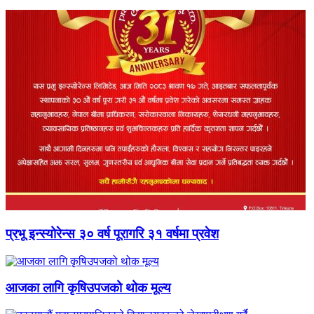
प्रभू इन्स्योरेन्स ३० वर्ष पूरागरि ३१ वर्षमा प्रवेश
आजका लागि कृषिउपजको थोक मूल्य