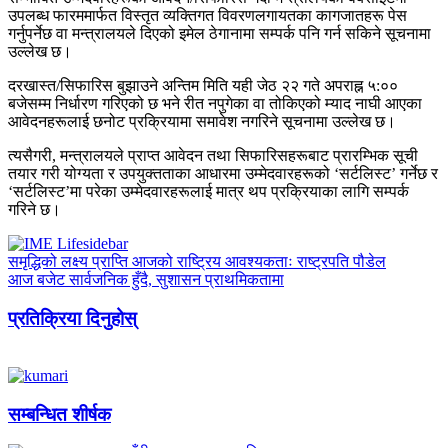
उपलब्ध फारममार्फत विस्तृत व्यक्तिगत विवरणलगायतका कागजातहरू पेस
गर्नुपर्नेछ वा मन्त्रालयले दिएको इमेल ठेगानामा सम्पर्क पनि गर्न सकिने सूचनामा
उल्लेख छ।
दरखास्त/सिफारिस बुझाउने अन्तिम मिति यही जेठ २२ गते अपराह्न ५:००
बजेसम्म निर्धारण गरिएको छ भने रीत नपुगेका वा तोकिएको म्याद नाघी आएका
आवेदनहरूलाई छनोट प्रक्रियामा समावेश नगरिने सूचनामा उल्लेख छ।
त्यसैगरी, मन्त्रालयले प्राप्त आवेदन तथा सिफारिसहरूबाट प्रारम्भिक सूची
तयार गरी योग्यता र उपयुक्तताका आधारमा उम्मेदवारहरूको ‘सर्टलिस्ट’ गर्नेछ र
‘सर्टलिस्ट’मा परेका उम्मेदवारहरूलाई मात्र थप प्रक्रियाका लागि सम्पर्क
गरिने छ।
समृद्धिको लक्ष्य प्राप्ति आजको राष्ट्रिय आवश्यकताः राष्ट्रपति पौडेल
आज बजेट सार्वजनिक हुँदै, सुशासन प्राथमिकतामा
प्रतिक्रिया दिनुहोस्
सम्बन्धित शीर्षक