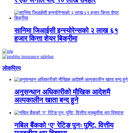
र एक जनाले पाए १० लाख उपहार
सानिमा जिआईसी इन्स्योरेन्सको २ लाख ६१
हजार कित्ता शेयर बिक्रीमा
लाेकप्रिय
अनुसन्धान अधिकारीकाे माैखिक आदेशमै
अल्पकालीन खाता बन्द हुने
नबिल बैंकको ‘ए’ रेटिङ पुनः पुष्टि, वित्तीय