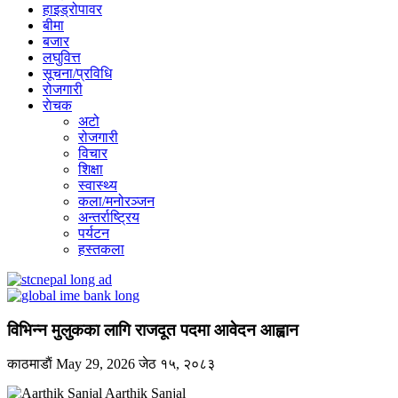
हाइड्रोपावर
बीमा
बजार
लघुवित्त
सूचना/प्रविधि
रोजगारी
राेचक
अटो
रोजगारी
विचार
शिक्षा
स्वास्थ्य
कला/मनोरञ्जन
अन्तर्राष्ट्रिय
पर्यटन
हस्तकला
विभिन्न मुलुकका लागि राजदूत पदमा आवेदन आह्वान
काठमाडाैं
May 29, 2026
जेठ १५, २०८३
Aarthik Sanjal