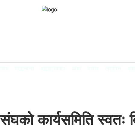
बजार
फाइनान्स
हाइड्रोपावर
बीमा
बजार
लघुवित्त
सूच
 संघको कार्यसमिति स्वतः