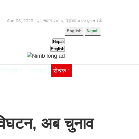
Aug 06, 2026 |
२१ साउन २०८३, बिहीवार
०३:०६:५१ बजे
English
Nepali
Nepali
English
ना/प्रविधि
रोजगारी
राेचक
 विघटन, अब चुनाव