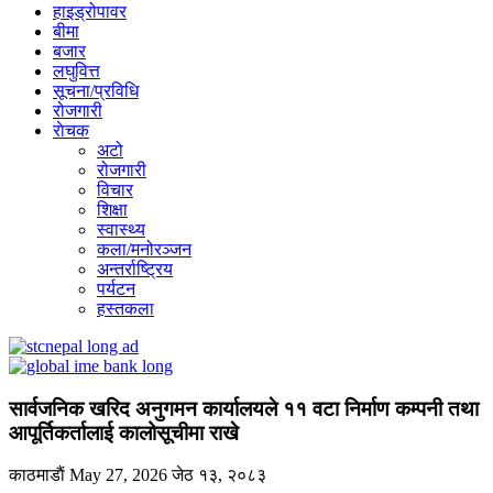
हाइड्रोपावर
बीमा
बजार
लघुवित्त
सूचना/प्रविधि
रोजगारी
राेचक
अटो
रोजगारी
विचार
शिक्षा
स्वास्थ्य
कला/मनोरञ्जन
अन्तर्राष्ट्रिय
पर्यटन
हस्तकला
सार्वजनिक खरिद अनुगमन कार्यालयले ११ वटा निर्माण कम्पनी तथा
आपूर्तिकर्तालाई कालोसूचीमा राखे
काठमाडाैं
May 27, 2026
जेठ १३, २०८३