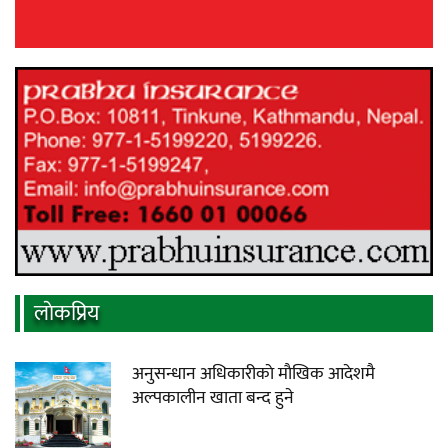
लाेकप्रिय
अनुसन्धान अधिकारीकाे माैखिक आदेशमै
अल्पकालीन खाता बन्द हुने