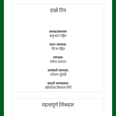
हाम्राे टिम
अध्यक्ष/प्रकाशक:
बसुन्धरा रञ्जित
प्रधान सम्पादक:
नीरज रञ्जित
सम्पादक:
राकेश ढकाल
कार्यकारी सम्पादक:
नराेत्तम सुवेदी
कानुनी सल्लाहकार:
अधिवक्ता विकास गिरी
फाेटाे पत्रकार:
तेजेन्द्र श्रेष्ठ
महत्वपूर्ण लिंकहरू