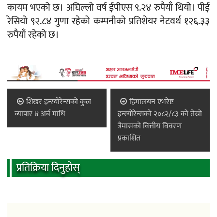
कायम भएको छ। अघिल्लो वर्ष ईपीएस ९.२४ रुपैयाँ थियो। पीई
रेसियो ९२.८४ गुणा रहेको कम्पनीको प्रतिशेयर नेटवर्थ १२६.३३
रुपैयाँ रहेको छ।
शिखर इन्स्योरेन्सको कुल
हिमालयन एभरेष्ट
व्यापार ४ अर्ब माथि
इन्स्योरेन्सको २०८२/८३ को तेस्रो
त्रैमासको वित्तीय विवरण
प्रकाशित
प्रतिक्रिया दिनुहोस्