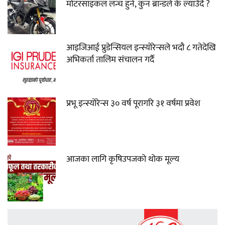
मोटरसाइकल लन्च हुने, कुन ब्रान्डले के ल्याउँदै ?
आइजिआई प्रुडेन्सियल इन्स्योरेन्सले भदौ ८ गतेदेखि
अभिकर्ता तालिम संचालन गर्दै
प्रभू इन्स्योरेन्स ३० वर्ष पूरागरि ३१ वर्षमा प्रवेश
आजका लागि कृषिउपजको थोक मूल्य