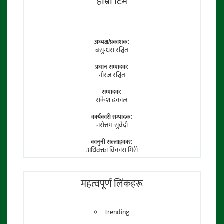
हाम्राे टिम
अध्यक्ष/प्रकाशक:
बसुन्धरा रञ्जित
प्रधान सम्पादक:
नीरज रञ्जित
सम्पादक:
राकेश ढकाल
कार्यकारी सम्पादक:
नराेत्तम सुवेदी
कानुनी सल्लाहकार:
अधिवक्ता विकास गिरी
फाेटाे पत्रकार:
तेजेन्द्र श्रेष्ठ
महत्वपूर्ण लिंकहरू
Trending