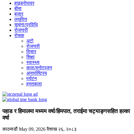
हाइड्रोपावर
बीमा
बजार
लघुवित्त
सूचना/प्रविधि
रोजगारी
राेचक
अटो
रोजगारी
विचार
शिक्षा
स्वास्थ्य
कला/मनोरञ्जन
अन्तर्राष्ट्रिय
पर्यटन
हस्तकला
पहाड र हिमालमा मध्यम वर्षा/हिमपात, तराईमा चट्याङ्गसहित हल्का
वर्षा
काठमाडाैं
May 09, 2026
वैशाख २६, २०८३