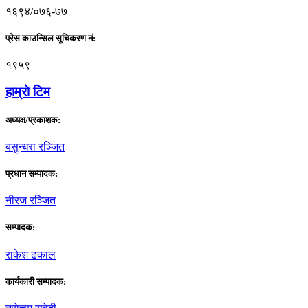
१६९४/०७६-७७
प्रेस काउन्सिल सूचिकरण नं:
१९५९
हाम्राे टिम
अध्यक्ष/प्रकाशक:
बसुन्धरा रञ्जित
प्रधान सम्पादक:
नीरज रञ्जित
सम्पादक:
राकेश ढकाल
कार्यकारी सम्पादक: