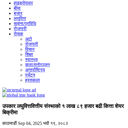
हाइड्रोपावर
बीमा
बजार
लघुवित्त
सूचना/प्रविधि
रोजगारी
राेचक
अटो
रोजगारी
विचार
शिक्षा
स्वास्थ्य
कला/मनोरञ्जन
अन्तर्राष्ट्रिय
पर्यटन
हस्तकला
उपकार लघुवित्तवित्तीय संस्थाको १ लाख ८९ हजार बढी कित्ता शेयर
बिक्रीमा
काठमाडाैं
Sep 04, 2025
भदौ १९, २०८२