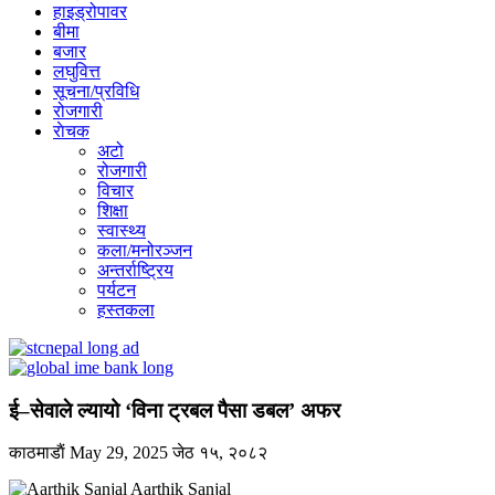
हाइड्रोपावर
बीमा
बजार
लघुवित्त
सूचना/प्रविधि
रोजगारी
राेचक
अटो
रोजगारी
विचार
शिक्षा
स्वास्थ्य
कला/मनोरञ्जन
अन्तर्राष्ट्रिय
पर्यटन
हस्तकला
ई–सेवाले ल्यायो ‘विना ट्रबल पैसा डबल’ अफर
काठमाडाैं
May 29, 2025
जेठ १५, २०८२
Aarthik Sanjal