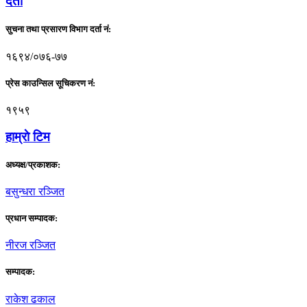
दर्ता
सुचना तथा प्रसारण विभाग दर्ता नं:
१६९४/०७६-७७
प्रेस काउन्सिल सूचिकरण नं:
१९५९
हाम्राे टिम
अध्यक्ष/प्रकाशक:
बसुन्धरा रञ्जित
प्रधान सम्पादक:
नीरज रञ्जित
सम्पादक:
राकेश ढकाल