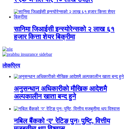
सानिमा जिआईसी इन्स्योरेन्सको २ लाख ६१
हजार कित्ता शेयर बिक्रीमा
लाेकप्रिय
अनुसन्धान अधिकारीकाे माैखिक आदेशमै
अल्पकालीन खाता बन्द हुने
नबिल बैंकको ‘ए’ रेटिङ पुनः पुष्टि, वित्तीय
मजबुतीमा थप विश्वास