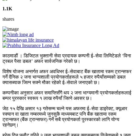
1.1K
shares
काठमाडौं । डिजिटल भुक्तानी सेवा प्रदायक कम्पनी ई–सेवा लिमिटेडले ‘विना
ट्रबल पैसा डबल’ अफर सार्वजनिक गरेको छ।
विशेष योजना अन्तर्गत अफर अवधिभर ई–सेवाबाट बैंक खातामा रकम ट्रान्सफर
गर्ने दैनिक २ जना भाग्यशाली प्रयोगकर्ताहरूले ५ हजार रुपैयाँसम्मको डबल
क्यासब्याक जित्न सक्ने मौका रहेको ई–सेवाले जनाएको छ।
कम्पनीका अनुसार अफर समाप्तिसँगै थप २ जना भाग्यमानी प्रयोगकर्ताहरूलाई
बम्पर पुरस्कार स्वरूप १ लाख रुपैयाँ जित्ने अवसर छ।
जेठ १५ देखि असार १३ गतेसम्म चल्ने यस अफरमा ई–सेवा डाइरेक्ट, क्यूआर
स्क्यान वा खाता नम्बरमध्ये जुनसुकै माध्यमबाट पनि बैंक खातामा रकम
ट्रान्सफर (बैंक ट्रान्सफर) गर्ने सबै प्रयोगकर्ता पुरस्कारको लागि योग्य
रहनेछन्।
हरेक दिन छनौट गरिने २ जना भाग्यशाली डबल क्यासब्याक विजेतामध्ये १ जना