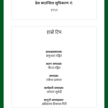
प्रेस काउन्सिल सूचिकरण नं:
१९५९
हाम्राे टिम
अध्यक्ष/प्रकाशक:
बसुन्धरा रञ्जित
प्रधान सम्पादक:
नीरज रञ्जित
सम्पादक:
राकेश ढकाल
कार्यकारी सम्पादक:
नराेत्तम सुवेदी
कानुनी सल्लाहकार:
अधिवक्ता विकास गिरी