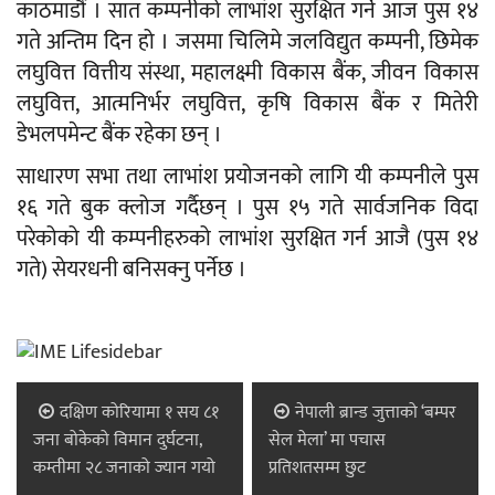
काठमाडौं । सात कम्पनीको लाभांश सुरक्षित गर्ने आज पुस १४
गते अन्तिम दिन हो । जसमा चिलिमे जलविद्युत कम्पनी, छिमेक
लघुवित्त वित्तीय संस्था, महालक्ष्मी विकास बैंक, जीवन विकास
लघुवित्त, आत्मनिर्भर लघुवित्त, कृषि विकास बैंक र मितेरी
डेभलपमेन्ट बैंक रहेका छन् ।
साधारण सभा तथा लाभांश प्रयोजनको लागि यी कम्पनीले पुस
१६ गते बुक क्लोज गर्दैछन् । पुस १५ गते सार्वजनिक विदा
परेकोको यी कम्पनीहरुको लाभांश सुरक्षित गर्न आजै (पुस १४
गते) सेयरधनी बनिसक्नु पर्नेछ ।
दक्षिण कोरियामा १ सय ८१
नेपाली ब्रान्ड जुत्ताको ‘बम्पर
जना बोकेको विमान दुर्घटना,
सेल मेला’ मा पचास
कम्तीमा २८ जनाको ज्यान गयो
प्रतिशतसम्म छुट