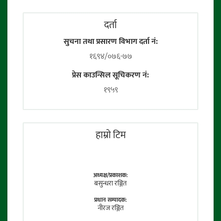
दर्ता
सुचना तथा प्रसारण विभाग दर्ता नं:
१६९४/०७६-७७
प्रेस काउन्सिल सूचिकरण नं:
१९५९
हाम्राे टिम
अध्यक्ष/प्रकाशक:
बसुन्धरा रञ्जित
प्रधान सम्पादक:
नीरज रञ्जित