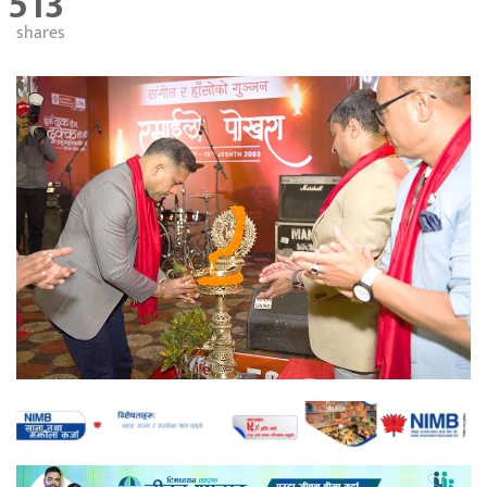
513
shares