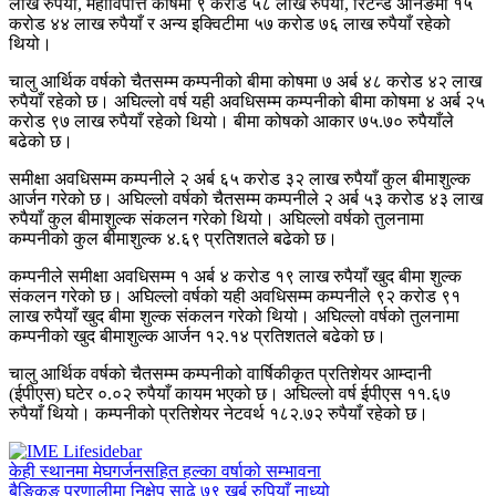
लाख रुपैयाँ, महाविपत्ति कोषमा ९ करोड ५८ लाख रुपैयाँ, रिटेन्ड अर्निङमा १५
करोड ४४ लाख रुपैयाँ र अन्य इक्विटीमा ५७ करोड ७६ लाख रुपैयाँ रहेको
थियो।
चालु आर्थिक वर्षको चैतसम्म कम्पनीको बीमा कोषमा ७ अर्ब ४८ करोड ४२ लाख
रुपैयाँ रहेको छ। अघिल्लो वर्ष यही अवधिसम्म कम्पनीको बीमा कोषमा ४ अर्ब २५
करोड ९७ लाख रुपैयाँ रहेको थियो। बीमा कोषको आकार ७५.७० रुपैयाँले
बढेको छ।
समीक्षा अवधिसम्म कम्पनीले २ अर्ब ६५ करोड ३२ लाख रुपैयाँ कुल बीमाशुल्क
आर्जन गरेको छ। अघिल्लो वर्षको चैतसम्म कम्पनीले २ अर्ब ५३ करोड ४३ लाख
रुपैयाँ कुल बीमाशुल्क संकलन गरेको थियो। अघिल्लो वर्षको तुलनामा
कम्पनीको कुल बीमाशुल्क ४.६९ प्रतिशतले बढेको छ।
कम्पनीले समीक्षा अवधिसम्म १ अर्ब ४ करोड १९ लाख रुपैयाँ खुद बीमा शुल्क
संकलन गरेको छ। अघिल्लो वर्षको यही अवधिसम्म कम्पनीले ९२ करोड ९१
लाख रुपैयाँ खुद बीमा शुल्क संकलन गरेको थियो। अघिल्लो वर्षको तुलनामा
कम्पनीको खुद बीमाशुल्क आर्जन १२.१४ प्रतिशतले बढेको छ।
चालु आर्थिक वर्षको चैतसम्म कम्पनीको वार्षिकीकृत प्रतिशेयर आम्दानी
(ईपीएस) घटेर ०.०२ रुपैयाँ कायम भएको छ। अघिल्लो वर्ष ईपीएस ११.६७
रुपैयाँ थियो। कम्पनीको प्रतिशेयर नेटवर्थ १८२.७२ रुपैयाँ रहेको छ।
केही स्थानमा मेघगर्जनसहित हल्का वर्षाको सम्भावना
बैङ्किङ प्रणालीमा निक्षेप साढे ७९ खर्ब रुपियाँ नाध्यो