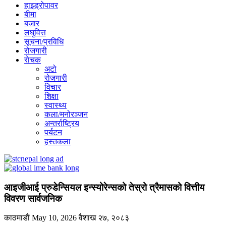
हाइड्रोपावर
बीमा
बजार
लघुवित्त
सूचना/प्रविधि
रोजगारी
राेचक
अटो
रोजगारी
विचार
शिक्षा
स्वास्थ्य
कला/मनोरञ्जन
अन्तर्राष्ट्रिय
पर्यटन
हस्तकला
आइजीआई प्रुडेन्सियल इन्स्योरेन्सको तेस्रो त्रैमासको वित्तीय
विवरण सार्वजनिक
काठमाडाैं
May 10, 2026
वैशाख २७, २०८३