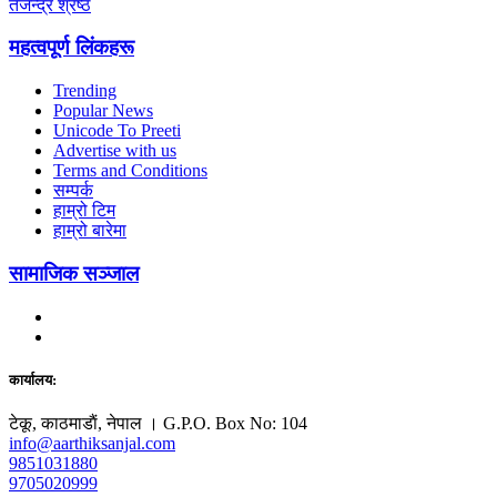
तेजेन्द्र श्रेष्ठ
महत्वपूर्ण लिंकहरू
Trending
Popular News
Unicode To Preeti
Advertise with us
Terms and Conditions
सम्पर्क
हाम्रो टिम
हाम्रो बारेमा
सामाजिक सञ्जाल
कार्यालय:
टेकू, काठमाडाैं, नेपाल । G.P.O. Box No: 104
info@aarthiksanjal.com
9851031880
9705020999