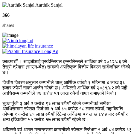
Aarthik Sanjal
366
shares
काठमाडौं । आइजीआई प्रुडेन्सियल इन्स्योरेन्सले आर्थिक वर्ष २०८२/८३ को
तेस्रो त्रैमास (साउन-चैत) सम्मको अपरिष्कृत वित्तीय विवरण सार्वजनिक गरेको
छ।
वित्तीय विवरणअनुसार कम्पनीले चालु आर्थिक वर्षको ९ महिनामा ४ लाख ३८
हजार रुपैयाँ नाफा आर्जन गरेको छ। अघिल्लो आर्थिक वर्ष २०८१/८२ को यही
अवधिसम्म कम्पनीले २६ करोड ५१ लाख रुपैयाँ नाफा कमाएको थियो।
चुक्तापुँजी ३ अर्ब २ करोड ९३ लाख रुपैयाँ रहेको कम्पनीको समीक्षा
अवधिसम्ममा स्पेसल रिर्जभमा १ अर्ब ८५ करोड १८ लाख रुपैयाँ, महाविपत्ति
कोषमा ९ करोड ६१ लाख रुपैयाँ रिटेन्ड अर्निङमा ५९ लाख ८४ हजार रुपैयाँ र
अन्य इक्विटीमा ५५ करोड १७ लाख रुपैयाँ रहेको छ।
अघिल्लो वर्ष असार मसान्तसम्म कम्पनीको स्पेसल रिर्जभमा १ अर्ब ८४ करोड ८३