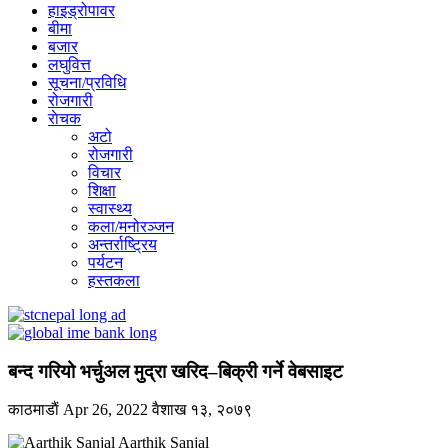
हाइड्रोपावर
बीमा
बजार
लघुवित्त
सूचना/प्रविधि
रोजगारी
राेचक
अटो
रोजगारी
विचार
शिक्षा
स्वास्थ्य
कला/मनोरञ्जन
अन्तर्राष्ट्रिय
पर्यटन
हस्तकला
बन्द गरियो भर्चुअल मुद्रा खरिद–बिक्री गर्ने वेबसाइट
काठमाडाैं
Apr 26, 2022
वैशाख १३, २०७९
Aarthik Sanjal