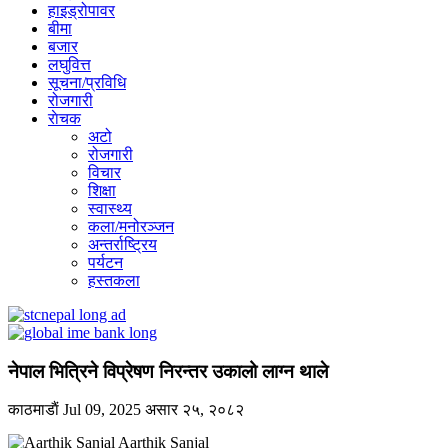
हाइड्रोपावर
बीमा
बजार
लघुवित्त
सूचना/प्रविधि
रोजगारी
राेचक
अटो
रोजगारी
विचार
शिक्षा
स्वास्थ्य
कला/मनोरञ्जन
अन्तर्राष्ट्रिय
पर्यटन
हस्तकला
नेपाल भित्रिने विप्रेषण निरन्तर उकालो लाग्न थाले
काठमाडाैं
Jul 09, 2025
असार २५, २०८२
Aarthik Sanjal