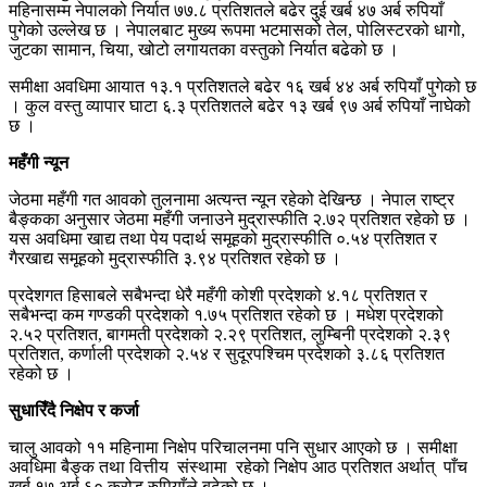
महिनासम्म नेपालको निर्यात ७७.८ प्रतिशतले बढेर दुई खर्ब ४७ अर्ब रुपियाँ
पुगेको उल्लेख छ । नेपालबाट मुख्य रूपमा भटमासको तेल, पोलिस्टरको धागो,
जुटका सामान, चिया, खोटो लगायतका वस्तुको निर्यात बढेको छ ।
समीक्षा अवधिमा आयात १३.१ प्रतिशतले बढेर १६ खर्ब ४४ अर्ब रुपियाँ पुगेको छ
। कुल वस्तु व्यापार घाटा ६.३ प्रतिशतले बढेर १३ खर्ब ९७ अर्ब रुपियाँ नाघेको
छ ।
महँगी न्यून
जेठमा महँगी गत आवको तुलनामा अत्यन्त न्यून रहेको देखिन्छ । नेपाल राष्ट्र
बैङ्कका अनुसार जेठमा महँगी जनाउने मुद्रास्फीति २.७२ प्रतिशत रहेको छ ।
यस अवधिमा खाद्य तथा पेय पदार्थ समूहको मुद्रास्फीति ०.५४ प्रतिशत र
गैरखाद्य समूहको मुद्रास्फीति ३.९४ प्रतिशत रहेको छ ।
प्रदेशगत हिसाबले सबैभन्दा धेरै महँगी कोशी प्रदेशको ४.१८ प्रतिशत र
सबैभन्दा कम गण्डकी प्रदेशको १.७५ प्रतिशत रहेको छ । मधेश प्रदेशको
२.५२ प्रतिशत, बागमती प्रदेशको २.२९ प्रतिशत, लुम्बिनी प्रदेशको २.३९
प्रतिशत, कर्णाली प्रदेशको २.५४ र सुदूरपश्चिम प्रदेशको ३.८६ प्रतिशत
रहेको छ ।
सुधारिँदै निक्षेप र कर्जा
चालु आवको ११ महिनामा निक्षेप परिचालनमा पनि सुधार आएको छ । समीक्षा
अवधिमा बैङ्क तथा वित्तीय संस्थामा रहेको निक्षेप आठ प्रतिशत अर्थात् पाँच
खर्ब १७ अर्ब ६० करोड रुपियाँले बढेको छ ।