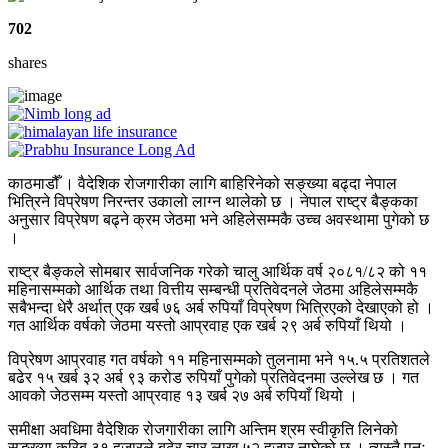
702
shares
काठमाडौँ । वैदेशिक रोजगारीका लागि बाहिरिनेको सङ्ख्या बढ्दा नेपाल
भित्रिने विप्रेषण निरन्तर उकालो लाग्न थालेको छ । नेपाल राष्ट्र बैङ्कका
अनुसार विप्रेषण बढ्ने क्रम जेठमा भने अहिलेसम्मकै उच्च अवस्थामा पुगेको छ
।
राष्ट्र बैङ्कले सोमबार सार्वजनिक गरेको चालु आर्थिक वर्ष २०८१/८२ को ११
महिनासम्मको आर्थिक तथा वित्तीय सम्बन्धी प्रतिवेदनले जेठमा अहिलेसम्मकै
सबैभन्दा धेरै अर्थात् एक खर्ब ७६ अर्ब रुपियाँ विप्रेषण भित्रिएको देखाएको हो ।
गत आर्थिक वर्षको जेठमा यस्तो आप्रवाह एक खर्ब २९ अर्ब रुपियाँ थियो ।
विप्रेषण आप्रवाह गत वर्षको ११ महिनासम्मको तुलनामा भने १५.५ प्रतिशतले
बढेर १५ खर्ब ३२ अर्ब ९३ करोड रुपियाँ पुगेको प्रतिवेदनमा उल्लेख छ । गत
आवको जेठसम्म यस्तो आप्रवाह १३ खर्ब २७ अर्ब रुपियाँ थियो ।
समीक्षा अवधिमा वैदेशिक रोजगारीका लागि अन्तिम श्रम स्वीकृति लिनेको
सङ्ख्या करिब ३१ हजारले बढेर चार लाख ५२ हजार नाघेको छ । त्यस्तै पुनः