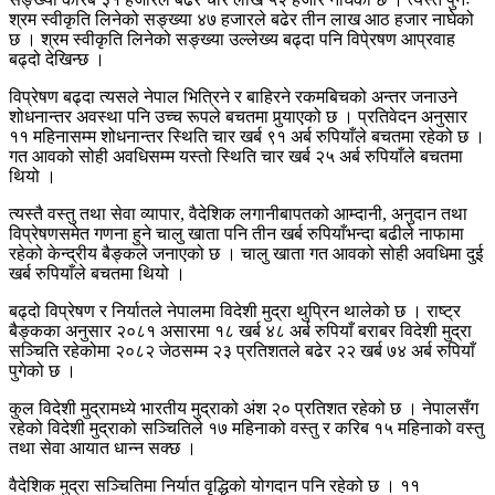
श्रम स्वीकृति लिनेको सङ्ख्या ४७ हजारले बढेर तीन लाख आठ हजार नाघेको
छ । श्रम स्वीकृति लिनेको सङ्ख्या उल्लेख्य बढ्दा पनि विपे्रषण आप्रवाह
बढ्दो देखिन्छ ।
विप्रेषण बढ्दा त्यसले नेपाल भित्रिने र बाहिरने रकमबिचको अन्तर जनाउने
शोधनान्तर अवस्था पनि उच्च रूपले बचतमा पुर्‍याएको छ । प्रतिवेदन अनुसार
११ महिनासम्म शोधनान्तर स्थिति चार खर्ब ९१ अर्ब रुपियाँले बचतमा रहेको छ ।
गत आवको सोही अवधिसम्म यस्तो स्थिति चार खर्ब २५ अर्ब रुपियाँले बचतमा
थियो ।
त्यस्तै वस्तु तथा सेवा व्यापार, वैदेशिक लगानीबापतको आम्दानी, अनुदान तथा
विप्रेषणसमेत गणना हुने चालु खाता पनि तीन खर्ब रुपियाँभन्दा बढीले नाफामा
रहेको केन्द्रीय बैङ्कले जनाएको छ । चालु खाता गत आवको सोही अवधिमा दुई
खर्ब रुपियाँले बचतमा थियो ।
बढ्दो विप्रेषण र निर्यातले नेपालमा विदेशी मुद्रा थुप्रिन थालेको छ । राष्ट्र
बैङ्कका अनुसार २०८१ असारमा १८ खर्ब ४८ अर्ब रुपियाँ बराबर विदेशी मुद्रा
सञ्चिति रहेकोमा २०८२ जेठसम्म २३ प्रतिशतले बढेर २२ खर्ब ७४ अर्ब रुपियाँ
पुगेको छ ।
कुल विदेशी मुद्रामध्ये भारतीय मुद्राको अंश २० प्रतिशत रहेको छ । नेपालसँग
रहेको विदेशी मुद्राको सञ्चितिले १७ महिनाको वस्तु र करिब १५ महिनाको वस्तु
तथा सेवा आयात धान्न सक्छ ।
वैदेशिक मुद्रा सञ्चितिमा निर्यात वृद्धिको योगदान पनि रहेको छ । ११